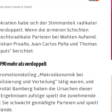
mokratien Hand in Hand.
kratien habe sich der Stimmanteil radikaler
 verdoppelt. Wenn die ärmeren Schichten
rechtsradikale Parteien bei Wahlen Aufwind.
ristian Proaño, Juan Carlos Peña und Thomas
puls“ berichtet.
1990 mehr als verdoppelt
Promotionskolleg „Makroökonomik bei
ilisierung und Verteilung“ tätig waren, und
ersität Bamberg haben die Ursachen dieser
en Ergebnissen zufolge spielt die zunehmende
e: Sie schwächt gemäßigte Parteien und spielt
Hände.