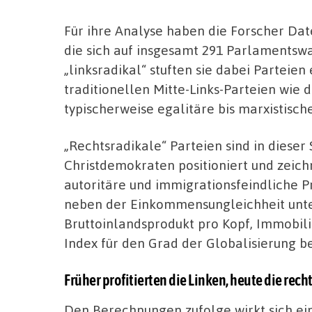
Für ihre Analyse haben die Forscher Dat
die sich auf insgesamt 291 Parlamentswa
„linksradikal“ stuften sie dabei Parteien
traditionellen Mitte-Links-Parteien wie
typischerweise egalitäre bis marxistisch
„Rechtsradikale“ Parteien sind in dieser
Christdemokraten positioniert und zeichn
autoritäre und immigrationsfeindliche P
neben der Einkommensungleichheit unte
Bruttoinlandsprodukt pro Kopf, Immobilie
Index für den Grad der Globalisierung be
Früher profitierten die Linken, heute die rech
Den Berechnungen zufolge wirkt sich ei