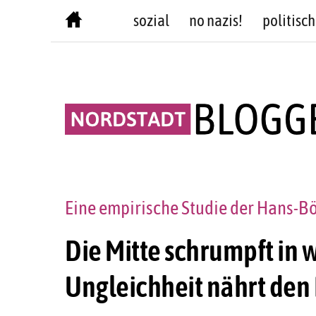
Skip
sozial
no nazis!
politisch
to
content
Eine empirische Studie der Hans-Böc
Die Mitte schrumpft in 
Ungleichheit nährt den