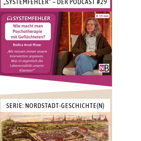
„SYSTEMFEHLER“ – DER PODCAST #29
SERIE: NORDSTADT-GESCHICHTE(N)