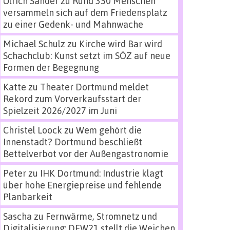
Ulrich Sander
zu
Rund 350 Menschen
versammeln sich auf dem Friedensplatz
zu einer Gedenk- und Mahnwache
Michael Schulz
zu
Kirche wird Bar wird
Schachclub: Kunst setzt im SÖZ auf neue
Formen der Begegnung
Katte
zu
Theater Dortmund meldet
Rekord zum Vorverkaufsstart der
Spielzeit 2026/2027 im Juni
Christel Loock
zu
Wem gehört die
Innenstadt? Dortmund beschließt
Bettelverbot vor der Außengastronomie
Peter
zu
IHK Dortmund: Industrie klagt
über hohe Energiepreise und fehlende
Planbarkeit
Sascha
zu
Fernwärme, Stromnetz und
Digitalisierung: DEW21 stellt die Weichen