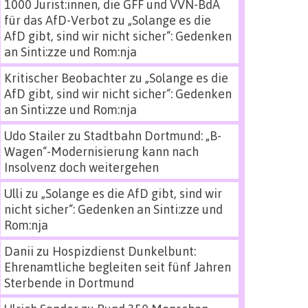
1000 Jurist:innen, die GFF und VVN-BdA
für das AfD-Verbot
zu
„Solange es die
AfD gibt, sind wir nicht sicher“: Gedenken
an Sinti:zze und Rom:nja
Kritischer Beobachter
zu
„Solange es die
AfD gibt, sind wir nicht sicher“: Gedenken
an Sinti:zze und Rom:nja
Udo Stailer
zu
Stadtbahn Dortmund: „B-
Wagen“-Modernisierung kann nach
Insolvenz doch weitergehen
Ulli
zu
„Solange es die AfD gibt, sind wir
nicht sicher“: Gedenken an Sinti:zze und
Rom:nja
Danii
zu
Hospizdienst Dunkelbunt:
Ehrenamtliche begleiten seit fünf Jahren
Sterbende in Dortmund