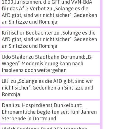
1000 Jurist:innen, die GFF und VVN-BdA
für das AfD-Verbot
zu
„Solange es die
AfD gibt, sind wir nicht sicher“: Gedenken
an Sinti:zze und Rom:nja
Kritischer Beobachter
zu
„Solange es die
AfD gibt, sind wir nicht sicher“: Gedenken
an Sinti:zze und Rom:nja
Udo Stailer
zu
Stadtbahn Dortmund: „B-
Wagen“-Modernisierung kann nach
Insolvenz doch weitergehen
Ulli
zu
„Solange es die AfD gibt, sind wir
nicht sicher“: Gedenken an Sinti:zze und
Rom:nja
Danii
zu
Hospizdienst Dunkelbunt:
Ehrenamtliche begleiten seit fünf Jahren
Sterbende in Dortmund