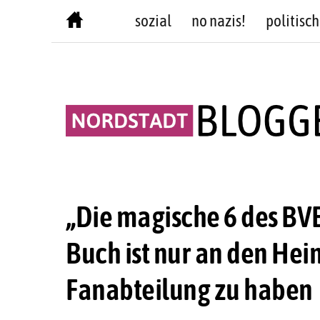
Skip
sozial
no nazis!
politisch
to
content
„Die magische 6 des BV
Buch ist nur an den Hei
Fanabteilung zu haben