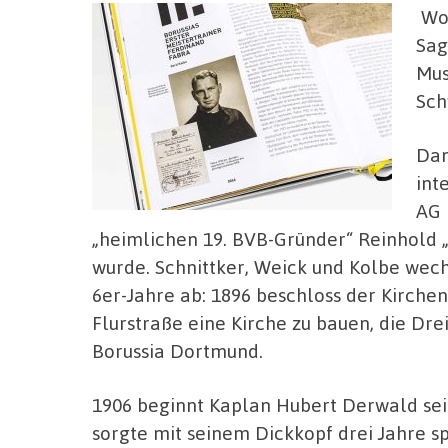
Wol
Sag
Mus
Sch
Dan
int
AG 
„heimlichen 19. BVB-Gründer“ Reinhold „
wurde. Schnittker, Weick und Kolbe wech
6er-Jahre ab: 1896 beschloss der Kirch
Flurstraße eine Kirche zu bauen, die Dre
Borussia Dortmund.
1906 beginnt Kaplan Hubert Derwald sein
sorgte mit seinem Dickkopf drei Jahre s