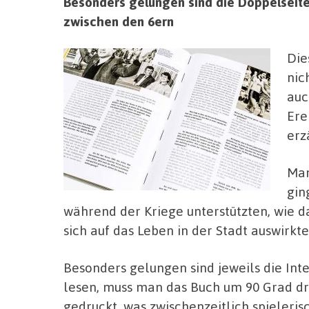
Besonders gelungen sind die Doppelseite
zwischen den 6ern
Die
nic
auc
Ere
erz
Man
gin
während der Kriege unterstützten, wie 
sich auf das Leben in der Stadt auswirkte
Besonders gelungen sind jeweils die Int
lesen, muss man das Buch um 90 Grad dr
gedruckt, was zwischenzeitlich spielerisc