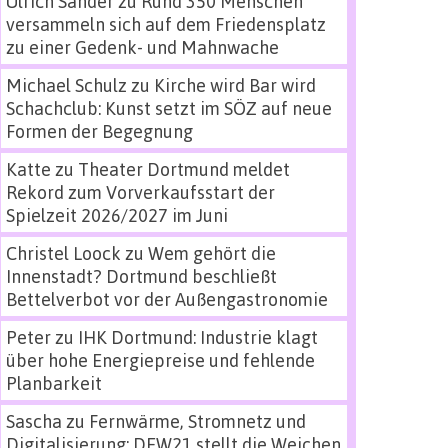
Ulrich Sander
zu
Rund 350 Menschen
versammeln sich auf dem Friedensplatz
zu einer Gedenk- und Mahnwache
Michael Schulz
zu
Kirche wird Bar wird
Schachclub: Kunst setzt im SÖZ auf neue
Formen der Begegnung
Katte
zu
Theater Dortmund meldet
Rekord zum Vorverkaufsstart der
Spielzeit 2026/2027 im Juni
Christel Loock
zu
Wem gehört die
Innenstadt? Dortmund beschließt
Bettelverbot vor der Außengastronomie
Peter
zu
IHK Dortmund: Industrie klagt
über hohe Energiepreise und fehlende
Planbarkeit
Sascha
zu
Fernwärme, Stromnetz und
Digitalisierung: DEW21 stellt die Weichen