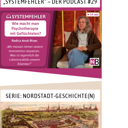
„SYSTEMFEHLER“ – DER PODCAST #29
SERIE: NORDSTADT-GESCHICHTE(N)