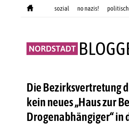
Skip
sozial
no nazis!
politisch
to
content
Die Bezirksvertretung d
kein neues „Haus zur B
Drogenabhängiger“ in 