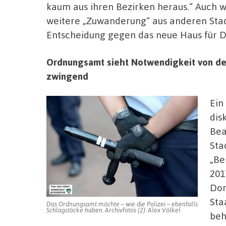
kaum aus ihren Bezirken heraus.“ Auch 
weitere „Zuwanderung“ aus anderen Stad
Entscheidung gegen das neue Haus für D
Ordnungsamt sieht Notwendigkeit von def
zwingend
Ein
dis
Bea
Sta
„Be
201
Dor
Sta
Das Ordnungsamt möchte – wie die Polizei – ebenfalls
Schlagstöcke haben. Archivfotos (2): Alex Völkel
beh