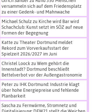
Ulrich Sander
zu
Rund 350 Menschen
versammeln sich auf dem Friedensplatz
zu einer Gedenk- und Mahnwache
Michael Schulz
zu
Kirche wird Bar wird
Schachclub: Kunst setzt im SÖZ auf neue
Formen der Begegnung
Katte
zu
Theater Dortmund meldet
Rekord zum Vorverkaufsstart der
Spielzeit 2026/2027 im Juni
Christel Loock
zu
Wem gehört die
Innenstadt? Dortmund beschließt
Bettelverbot vor der Außengastronomie
Peter
zu
IHK Dortmund: Industrie klagt
über hohe Energiepreise und fehlende
Planbarkeit
Sascha
zu
Fernwärme, Stromnetz und
Digitalisierung: DEW21 stellt die Weichen