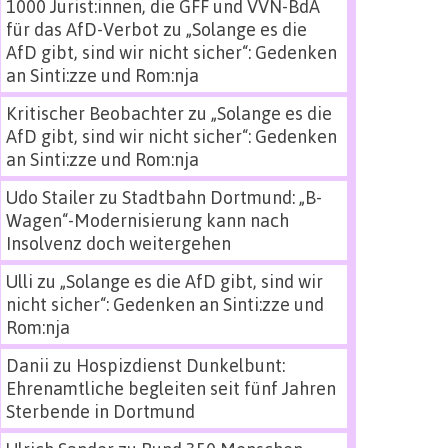
1000 Jurist:innen, die GFF und VVN-BdA
für das AfD-Verbot
zu
„Solange es die
AfD gibt, sind wir nicht sicher“: Gedenken
an Sinti:zze und Rom:nja
Kritischer Beobachter
zu
„Solange es die
AfD gibt, sind wir nicht sicher“: Gedenken
an Sinti:zze und Rom:nja
Udo Stailer
zu
Stadtbahn Dortmund: „B-
Wagen“-Modernisierung kann nach
Insolvenz doch weitergehen
Ulli
zu
„Solange es die AfD gibt, sind wir
nicht sicher“: Gedenken an Sinti:zze und
Rom:nja
Danii
zu
Hospizdienst Dunkelbunt:
Ehrenamtliche begleiten seit fünf Jahren
Sterbende in Dortmund