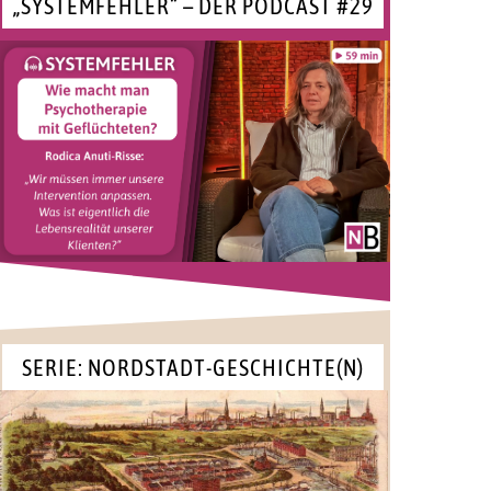
„SYSTEMFEHLER“ – DER PODCAST #29
SERIE: NORDSTADT-GESCHICHTE(N)