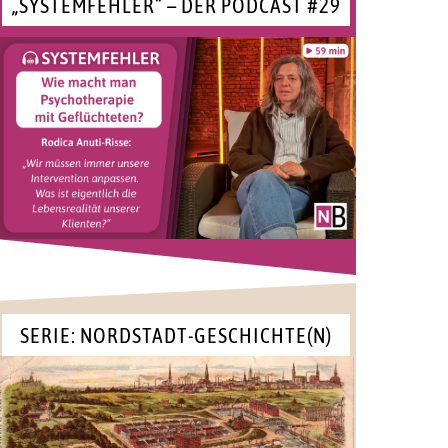
„SYSTEMFEHLER“ – DER PODCAST #29
SERIE: NORDSTADT-GESCHICHTE(N)