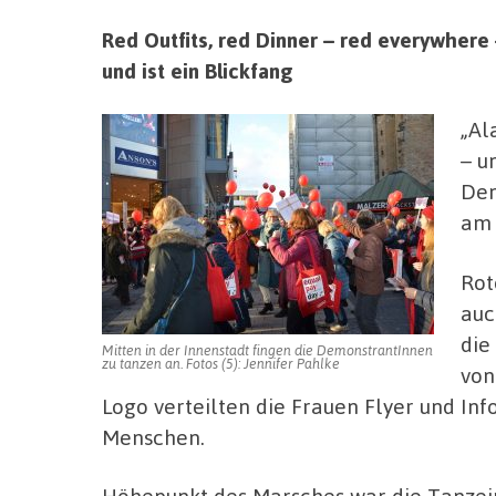
Red Outfits, red Dinner – red everywhere 
und ist ein Blickfang
„Al
– u
Dem
am 
Rot
auc
die
Mitten in der Innenstadt fingen die DemonstrantInnen
zu tanzen an. Fotos (5): Jennifer Pahlke
von
Logo verteilten die Frauen Flyer und I
Menschen.
Höhepunkt des Marsches war die Tanzein