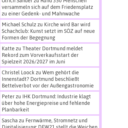
Ulrich Sander
zu
Rund 350 Menschen
versammeln sich auf dem Friedensplatz
zu einer Gedenk- und Mahnwache
Michael Schulz
zu
Kirche wird Bar wird
Schachclub: Kunst setzt im SÖZ auf neue
Formen der Begegnung
Katte
zu
Theater Dortmund meldet
Rekord zum Vorverkaufsstart der
Spielzeit 2026/2027 im Juni
Christel Loock
zu
Wem gehört die
Innenstadt? Dortmund beschließt
Bettelverbot vor der Außengastronomie
Peter
zu
IHK Dortmund: Industrie klagt
über hohe Energiepreise und fehlende
Planbarkeit
Sascha
zu
Fernwärme, Stromnetz und
Digitalisierung: DEW21 stellt die Weichen