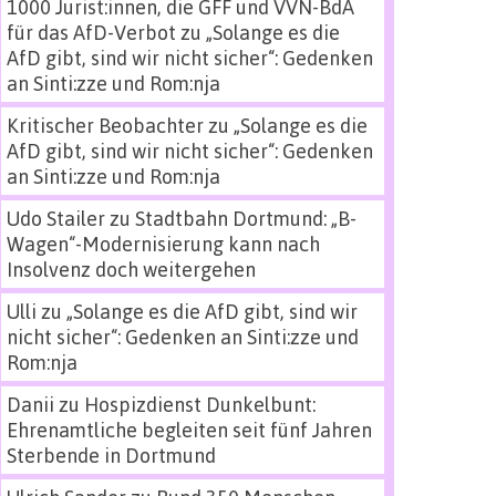
1000 Jurist:innen, die GFF und VVN-BdA
für das AfD-Verbot
zu
„Solange es die
AfD gibt, sind wir nicht sicher“: Gedenken
an Sinti:zze und Rom:nja
Kritischer Beobachter
zu
„Solange es die
AfD gibt, sind wir nicht sicher“: Gedenken
an Sinti:zze und Rom:nja
Udo Stailer
zu
Stadtbahn Dortmund: „B-
Wagen“-Modernisierung kann nach
Insolvenz doch weitergehen
Ulli
zu
„Solange es die AfD gibt, sind wir
nicht sicher“: Gedenken an Sinti:zze und
Rom:nja
Danii
zu
Hospizdienst Dunkelbunt:
Ehrenamtliche begleiten seit fünf Jahren
Sterbende in Dortmund