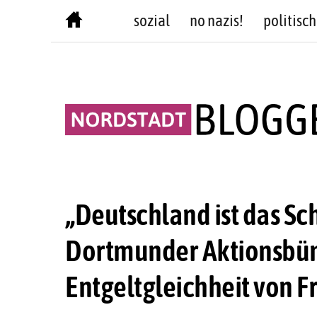
Skip
sozial
no nazis!
politisch
to
content
„Deutschland ist das Sch
Dortmunder Aktionsbün
Entgeltgleichheit von 