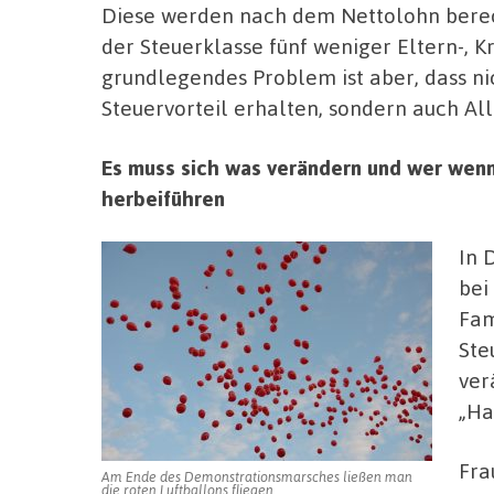
Diese werden nach dem Nettolohn berech
der Steuerklasse fünf weniger Eltern-, 
grundlegendes Problem ist aber, dass ni
Steuervorteil erhalten, sondern auch Al
Es muss sich was verändern und wer wenn
herbeiführen
In 
bei
Fam
Ste
ver
„Ha
Fra
Am Ende des Demonstrationsmarsches ließen man
die roten Luftballons fliegen.