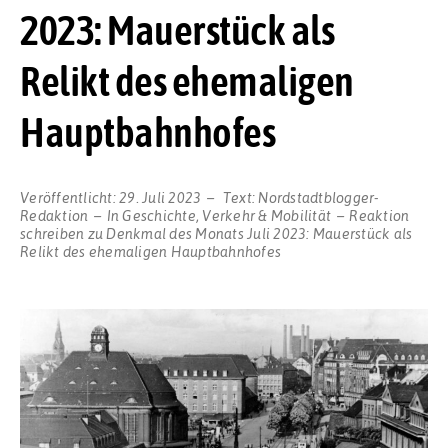
2023: Mauerstück als
Relikt des ehemaligen
Hauptbahnhofes
Veröffentlicht:
29. Juli 2023
Text:
Nordstadtblogger-
Redaktion
In
Geschichte
,
Verkehr & Mobilität
Reaktion
schreiben
zu Denkmal des Monats Juli 2023: Mauerstück als
Relikt des ehemaligen Hauptbahnhofes