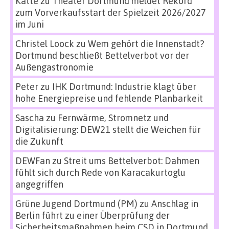
Katte
zu
Theater Dortmund meldet Rekord
zum Vorverkaufsstart der Spielzeit 2026/2027
im Juni
Christel Loock
zu
Wem gehört die Innenstadt?
Dortmund beschließt Bettelverbot vor der
Außengastronomie
Peter
zu
IHK Dortmund: Industrie klagt über
hohe Energiepreise und fehlende Planbarkeit
Sascha
zu
Fernwärme, Stromnetz und
Digitalisierung: DEW21 stellt die Weichen für
die Zukunft
DEWFan
zu
Streit ums Bettelverbot: Dahmen
fühlt sich durch Rede von Karacakurtoglu
angegriffen
Grüne Jugend Dortmund (PM)
zu
Anschlag in
Berlin führt zu einer Überprüfung der
Sicherheitsmaßnahmen beim CSD in Dortmund