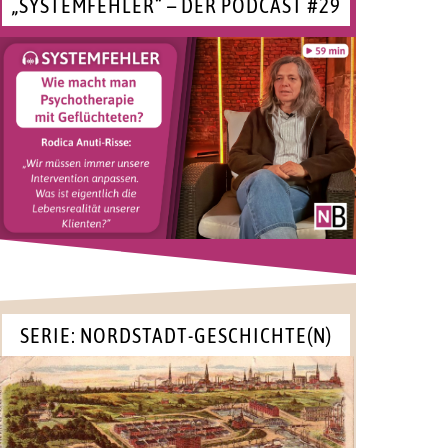
„SYSTEMFEHLER“ – DER PODCAST #29
SERIE: NORDSTADT-GESCHICHTE(N)