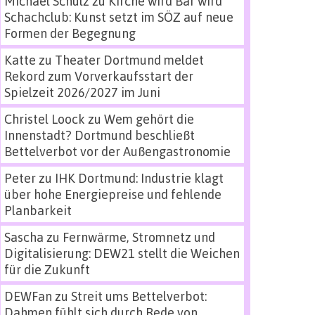
Michael Schulz
zu
Kirche wird Bar wird
Schachclub: Kunst setzt im SÖZ auf neue
Formen der Begegnung
Katte
zu
Theater Dortmund meldet
Rekord zum Vorverkaufsstart der
Spielzeit 2026/2027 im Juni
Christel Loock
zu
Wem gehört die
Innenstadt? Dortmund beschließt
Bettelverbot vor der Außengastronomie
Peter
zu
IHK Dortmund: Industrie klagt
über hohe Energiepreise und fehlende
Planbarkeit
Sascha
zu
Fernwärme, Stromnetz und
Digitalisierung: DEW21 stellt die Weichen
für die Zukunft
DEWFan
zu
Streit ums Bettelverbot:
Dahmen fühlt sich durch Rede von