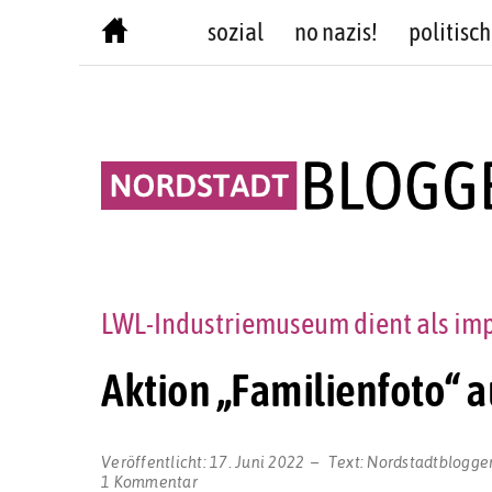
Skip
sozial
no nazis!
politisch
to
content
LWL-Industriemuseum dient als imp
Aktion „Familienfoto“ a
Veröffentlicht:
17. Juni 2022
Text:
Nordstadtblogge
zu
1 Kommentar