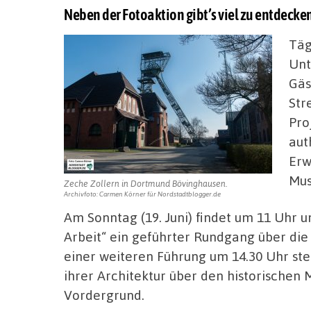
Neben der Fotoaktion gibt’s viel zu entdecke
Täg
Unt
Gäs
Str
Pro
aut
Erw
Mus
Zeche Zollern in Dortmund Bövinghausen.
Archivfoto: Carmen Körner für Nordstadtblogger.de
Am Sonntag (19. Juni) findet um 11 Uhr u
Arbeit“ ein geführter Rundgang über die
einer weiteren Führung um 14.30 Uhr st
ihrer Architektur über den historischen 
Vordergrund.