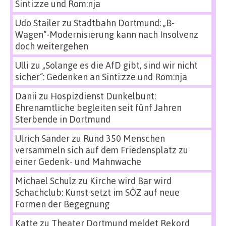
Sinti:zze und Rom:nja
Udo Stailer
zu
Stadtbahn Dortmund: „B-
Wagen“-Modernisierung kann nach Insolvenz
doch weitergehen
Ulli
zu
„Solange es die AfD gibt, sind wir nicht
sicher“: Gedenken an Sinti:zze und Rom:nja
Danii
zu
Hospizdienst Dunkelbunt:
Ehrenamtliche begleiten seit fünf Jahren
Sterbende in Dortmund
Ulrich Sander
zu
Rund 350 Menschen
versammeln sich auf dem Friedensplatz zu
einer Gedenk- und Mahnwache
Michael Schulz
zu
Kirche wird Bar wird
Schachclub: Kunst setzt im SÖZ auf neue
Formen der Begegnung
Katte
zu
Theater Dortmund meldet Rekord