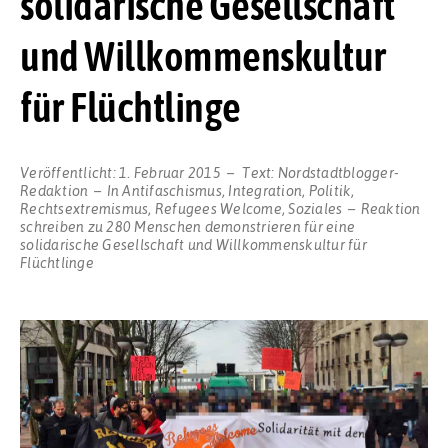
solidarische Gesellschaft
und Willkommenskultur
für Flüchtlinge
Veröffentlicht:
1. Februar 2015
Text:
Nordstadtblogger-
Redaktion
In
Antifaschismus
,
Integration
,
Politik
,
Rechtsextremismus
,
Refugees Welcome
,
Soziales
Reaktion
schreiben
zu 280 Menschen demonstrieren für eine
solidarische Gesellschaft und Willkommenskultur für
Flüchtlinge