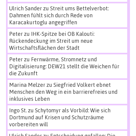
Ulrich Sander
zu
Streit ums Bettelverbot:
Dahmen fühlt sich durch Rede von
Karacakurtoglu angegriffen
Peter
zu
IHK-Spitze bei OB Kalouti:
Rückendeckung im Streit um neue
Wirtschaftsflächen der Stadt
Peter
zu
Fernwärme, Stromnetz und
Digitalisierung: DEW21 stellt die Weichen für
die Zukunft
Marina Melzer
zu
Siegfried Volkert ebnet
Menschen den Weg in ein barrierefreies und
inklusives Leben
Ingo St.
zu
Schytomyr als Vorbild: Wie sich
Dortmund auf Krisen und Schutzräume
vorbereiten will
Ulrich Sander
zu
Entscheidung gefallen: Die