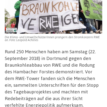
gegen
den
Braunkohle-
Tagebau
von
RWE
Die Klima- und UmweltschützerInnen prangern den Stromkonzern RWE
an. Foto: Leopold Achilles
Rund 250 Menschen haben am Samstag (22.
September 2018) in Dortmund gegen den
Braunkohleabbau von RWE und die Rodung
des Hambacher Forstes demonstriert. Vor
dem RWE-Tower fanden sich die Menschen
ein, sammelten Unterschriften für den Stopp
des Tagebauprojektes und machten mit
Redebeiträgen auf die aus ihrer Sicht
verfehlte Energiepolitik aufmerksam.