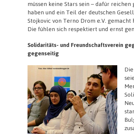
müssen keine Stars sein – dafür reiche
haben und ein Teil der deutschen Gesells
Stojkovic von Terno Drom e.V. gemacht h
Die fühlen sich respektiert und ernst 
Solidaritäts- und Freundschaftsverein g
gegenseitig
Die
sei
Men
Sol
Neu
sta
Bul
zus