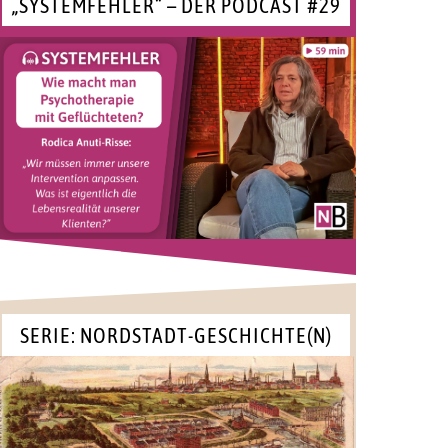
„SYSTEMFEHLER“ – DER PODCAST #29
SERIE: NORDSTADT-GESCHICHTE(N)