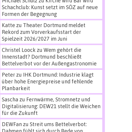
Michael Schulz
zu
Kirche wird Bar wird
Schachclub: Kunst setzt im SÖZ auf neue
Formen der Begegnung
Katte
zu
Theater Dortmund meldet
Rekord zum Vorverkaufsstart der
Spielzeit 2026/2027 im Juni
Christel Loock
zu
Wem gehört die
Innenstadt? Dortmund beschließt
Bettelverbot vor der Außengastronomie
Peter
zu
IHK Dortmund: Industrie klagt
über hohe Energiepreise und fehlende
Planbarkeit
Sascha
zu
Fernwärme, Stromnetz und
Digitalisierung: DEW21 stellt die Weichen
für die Zukunft
DEWFan
zu
Streit ums Bettelverbot:
Dahmen fühlt sich durch Rede von