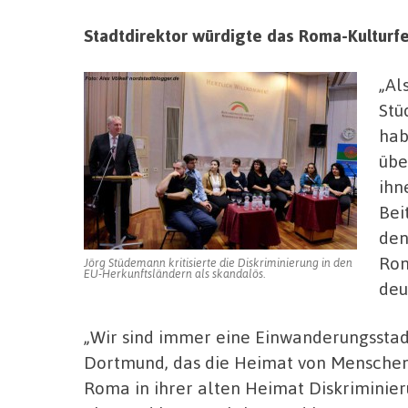
Stadtdirektor würdigte das Roma-Kulturfest
„Al
Stü
hab
übe
ihn
Bei
den
Rom
Jörg Stüdemann kritisierte die Diskriminierung in den
EU-Herkunftsländern als skandalös.
deu
„Wir sind immer eine Einwanderungsstad
Dortmund, das die Heimat von Menschen a
Roma in ihrer alten Heimat Diskriminier