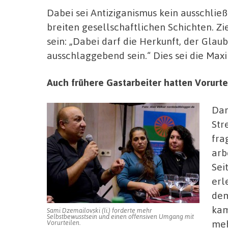
Dabei sei Antiziganismus kein ausschlie
breiten gesellschaftlichen Schichten. Zi
sein: „Dabei darf die Herkunft, der Gla
ausschlaggebend sein.“ Dies sei die Max
Auch frühere Gastarbeiter hatten Vorurt
Dan
Str
fra
arb
Sei
erl
dem
kam
Sami Dzemailovski (li.) forderte mehr
Selbstbewusstsein und einen offensiven Umgang mit
meh
Vorurteilen.