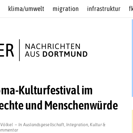
klima/umwelt
migration
infrastruktur
f
oma-Kulturfestival im
rechte und Menschenwürde
 Völkel
In
Auslandsgesellschaft
,
Integration
,
Kultur &
zu
ommentar