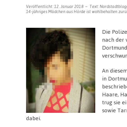
Veröffentlicht:
12. Januar 2018
Text:
Nordstadtblog
14-jähriges Mädchen aus Hörde ist wohlbehalten zurü
Die Poliz
nach der 
Dortmunde
verschwu
An diesem
in Dortmu
beschrieb
Haare, Ha
trug sie 
sowie Tar
dabei.