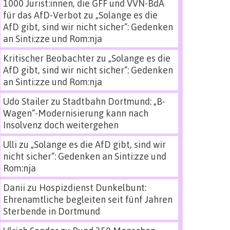
1000 Jurist:innen, die GFF und VVN-BdA
für das AfD-Verbot
zu
„Solange es die
AfD gibt, sind wir nicht sicher“: Gedenken
an Sinti:zze und Rom:nja
Kritischer Beobachter
zu
„Solange es die
AfD gibt, sind wir nicht sicher“: Gedenken
an Sinti:zze und Rom:nja
Udo Stailer
zu
Stadtbahn Dortmund: „B-
Wagen“-Modernisierung kann nach
Insolvenz doch weitergehen
Ulli
zu
„Solange es die AfD gibt, sind wir
nicht sicher“: Gedenken an Sinti:zze und
Rom:nja
Danii
zu
Hospizdienst Dunkelbunt:
Ehrenamtliche begleiten seit fünf Jahren
Sterbende in Dortmund