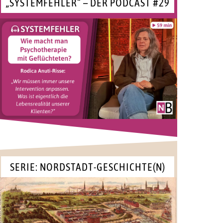
„SYSTEMFEHLER“ – DER PODCAST #29
SERIE: NORDSTADT-GESCHICHTE(N)