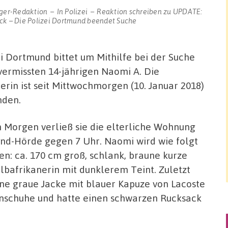
ger-Redaktion
In
Polizei
Reaktion schreiben
zu UPDATE:
ck – Die Polizei Dortmund beendet Suche
ei Dortmund bittet um Mithilfe bei der Suche
vermissten 14-jährigen Naomi A. Die
rin ist seit Mittwochmorgen (10. Januar 2018)
nden.
 Morgen verließ sie die elterliche Wohnung
nd-Hörde gegen 7 Uhr. Naomi wird wie folgt
en: ca. 170 cm groß, schlank, braune kurze
lbafrikanerin mit dunklerem Teint. Zuletzt
eine graue Jacke mit blauer Kapuze von Lacoste
nschuhe und hatte einen schwarzen Rucksack