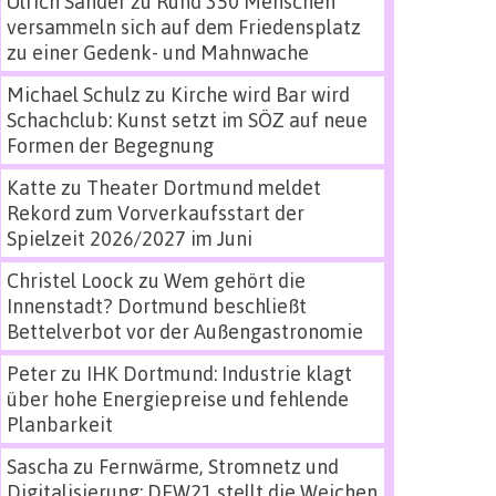
Ulrich Sander
zu
Rund 350 Menschen
versammeln sich auf dem Friedensplatz
zu einer Gedenk- und Mahnwache
Michael Schulz
zu
Kirche wird Bar wird
Schachclub: Kunst setzt im SÖZ auf neue
Formen der Begegnung
Katte
zu
Theater Dortmund meldet
Rekord zum Vorverkaufsstart der
Spielzeit 2026/2027 im Juni
Christel Loock
zu
Wem gehört die
Innenstadt? Dortmund beschließt
Bettelverbot vor der Außengastronomie
Peter
zu
IHK Dortmund: Industrie klagt
über hohe Energiepreise und fehlende
Planbarkeit
Sascha
zu
Fernwärme, Stromnetz und
Digitalisierung: DEW21 stellt die Weichen