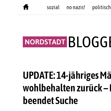
Skip
sozial
no nazis!
politisch
to
content
UPDATE: 14-jähriges Mä
wohlbehalten zurück – 
beendet Suche