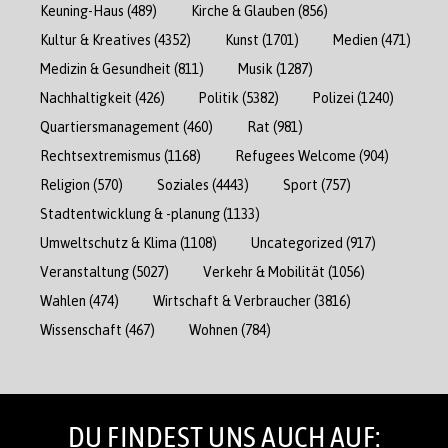
Keuning-Haus
(489)
Kirche & Glauben
(856)
Kultur & Kreatives
(4352)
Kunst
(1701)
Medien
(471)
Medizin & Gesundheit
(811)
Musik
(1287)
Nachhaltigkeit
(426)
Politik
(5382)
Polizei
(1240)
Quartiersmanagement
(460)
Rat
(981)
Rechtsextremismus
(1168)
Refugees Welcome
(904)
Religion
(570)
Soziales
(4443)
Sport
(757)
Stadtentwicklung & -planung
(1133)
Umweltschutz & Klima
(1108)
Uncategorized
(917)
Veranstaltung
(5027)
Verkehr & Mobilität
(1056)
Wahlen
(474)
Wirtschaft & Verbraucher
(3816)
Wissenschaft
(467)
Wohnen
(784)
DU FINDEST UNS AUCH AUF: