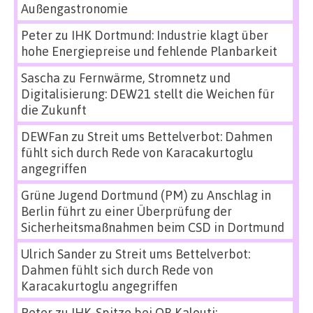
Außengastronomie
Peter
zu
IHK Dortmund: Industrie klagt über
hohe Energiepreise und fehlende Planbarkeit
Sascha
zu
Fernwärme, Stromnetz und
Digitalisierung: DEW21 stellt die Weichen für
die Zukunft
DEWFan
zu
Streit ums Bettelverbot: Dahmen
fühlt sich durch Rede von Karacakurtoglu
angegriffen
Grüne Jugend Dortmund (PM)
zu
Anschlag in
Berlin führt zu einer Überprüfung der
Sicherheitsmaßnahmen beim CSD in Dortmund
Ulrich Sander
zu
Streit ums Bettelverbot:
Dahmen fühlt sich durch Rede von
Karacakurtoglu angegriffen
Peter
zu
IHK-Spitze bei OB Kalouti: