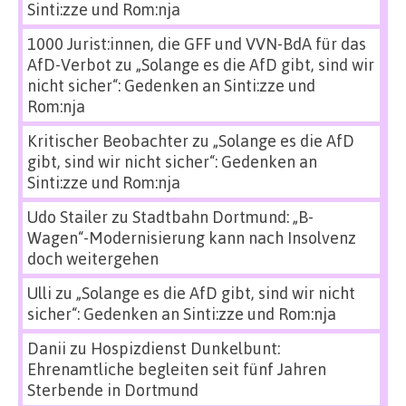
Sinti:zze und Rom:nja
1000 Jurist:innen, die GFF und VVN-BdA für das
AfD-Verbot
zu
„Solange es die AfD gibt, sind wir
nicht sicher“: Gedenken an Sinti:zze und
Rom:nja
Kritischer Beobachter
zu
„Solange es die AfD
gibt, sind wir nicht sicher“: Gedenken an
Sinti:zze und Rom:nja
Udo Stailer
zu
Stadtbahn Dortmund: „B-
Wagen“-Modernisierung kann nach Insolvenz
doch weitergehen
Ulli
zu
„Solange es die AfD gibt, sind wir nicht
sicher“: Gedenken an Sinti:zze und Rom:nja
Danii
zu
Hospizdienst Dunkelbunt:
Ehrenamtliche begleiten seit fünf Jahren
Sterbende in Dortmund