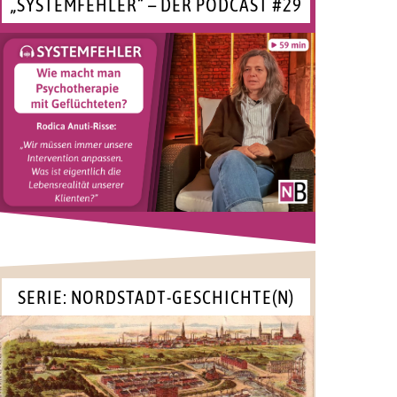
„SYSTEMFEHLER“ – DER PODCAST #29
SERIE: NORDSTADT-GESCHICHTE(N)