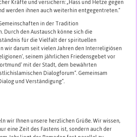
cher Kräfte und versichern: „Hass und Hetze gegen
nd werden ihnen auch weiterhin entgegentreten.“
e Gemeinschaften in der Tradition
. Durch den Austausch könne sich die
ändnis für die Vielfalt der spirituellen
 wir darum seit vielen Jahren den Interreligiösen
ligionen‘, seinem jährlichen Friedensgebet vor
Dortmund‘ mit der Stadt, dem bewährten
istlichislamischen Dialogforum“. Gemeinsam
Dialog und Verständigung“.
 wir Ihnen unsere herzlichen Grüße. Wir wissen,
ur eine Zeit des Fastens ist, sondern auch der
sem Jahr liegt der Ramadan fast parallel zu