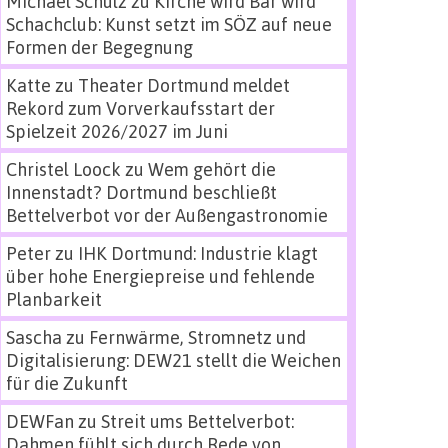
Michael Schulz
zu
Kirche wird Bar wird
Schachclub: Kunst setzt im SÖZ auf neue
Formen der Begegnung
Katte
zu
Theater Dortmund meldet
Rekord zum Vorverkaufsstart der
Spielzeit 2026/2027 im Juni
Christel Loock
zu
Wem gehört die
Innenstadt? Dortmund beschließt
Bettelverbot vor der Außengastronomie
Peter
zu
IHK Dortmund: Industrie klagt
über hohe Energiepreise und fehlende
Planbarkeit
Sascha
zu
Fernwärme, Stromnetz und
Digitalisierung: DEW21 stellt die Weichen
für die Zukunft
DEWFan
zu
Streit ums Bettelverbot:
Dahmen fühlt sich durch Rede von