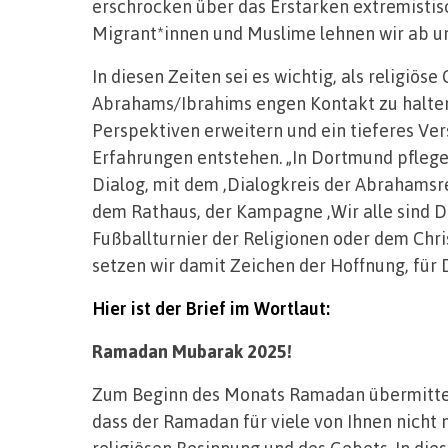
erschrocken über das Erstarken extremistis
Migrant*innen und Muslime lehnen wir ab u
In diesen Zeiten sei es wichtig, als religiös
Abrahams/Ibrahims engen Kontakt zu halten
Perspektiven erweitern und ein tieferes Verst
Erfahrungen entstehen. „In Dortmund pflegen
Dialog, mit dem ‚Dialogkreis der Abrahamsre
dem Rathaus, der Kampagne ‚Wir alle sind 
Fußballturnier der Religionen oder dem Chr
setzen wir damit Zeichen der Hoffnung, für 
Hier ist der Brief im Wortlaut:
Ramadan Mubarak 2025!
Zum Beginn des Monats Ramadan übermitteln
dass der Ramadan für viele von Ihnen nicht n
religiösen Besinnung und des Gebets. In die