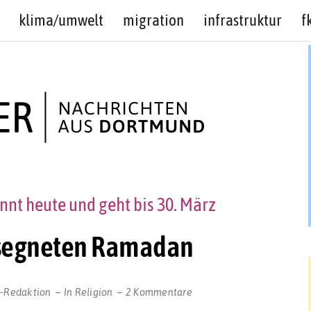
klima/umwelt
migration
infrastruktur
f
nt heute und geht bis 30. März
esegneten Ramadan
zu
r-Redaktion
In
Religion
2 Kommentare
Wir