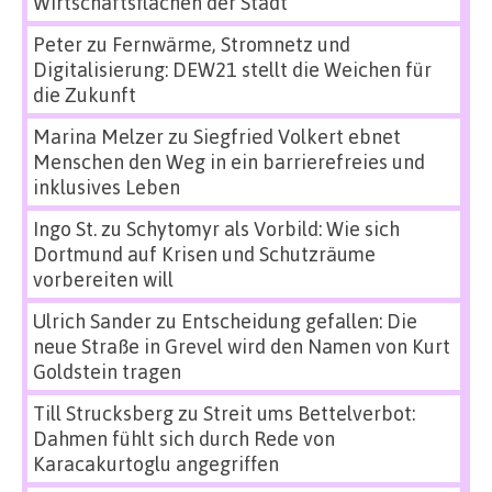
Wirtschaftsflächen der Stadt
Peter
zu
Fernwärme, Stromnetz und
Digitalisierung: DEW21 stellt die Weichen für
die Zukunft
Marina Melzer
zu
Siegfried Volkert ebnet
Menschen den Weg in ein barrierefreies und
inklusives Leben
Ingo St.
zu
Schytomyr als Vorbild: Wie sich
Dortmund auf Krisen und Schutzräume
vorbereiten will
Ulrich Sander
zu
Entscheidung gefallen: Die
neue Straße in Grevel wird den Namen von Kurt
Goldstein tragen
Till Strucksberg
zu
Streit ums Bettelverbot:
Dahmen fühlt sich durch Rede von
Karacakurtoglu angegriffen