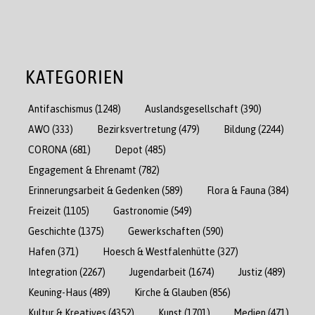
KATEGORIEN
Antifaschismus
(1248)
Auslandsgesellschaft
(390)
AWO
(333)
Bezirksvertretung
(479)
Bildung
(2244)
CORONA
(681)
Depot
(485)
Engagement & Ehrenamt
(782)
Erinnerungsarbeit & Gedenken
(589)
Flora & Fauna
(384)
Freizeit
(1105)
Gastronomie
(549)
Geschichte
(1375)
Gewerkschaften
(590)
Hafen
(371)
Hoesch & Westfalenhütte
(327)
Integration
(2267)
Jugendarbeit
(1674)
Justiz
(489)
Keuning-Haus
(489)
Kirche & Glauben
(856)
Kultur & Kreatives
(4352)
Kunst
(1701)
Medien
(471)