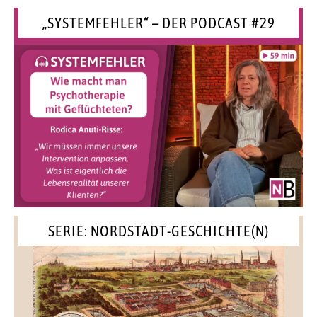
„SYSTEMFEHLER“ – DER PODCAST #29
SERIE: NORDSTADT-GESCHICHTE(N)