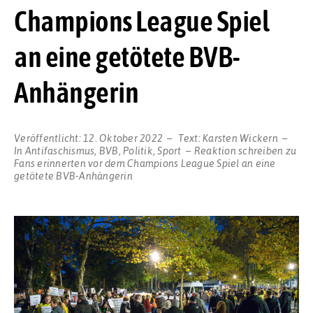
Champions League Spiel
an eine getötete BVB-
Anhängerin
Veröffentlicht:
12. Oktober 2022
Text:
Karsten Wickern
In
Antifaschismus
,
BVB
,
Politik
,
Sport
Reaktion schreiben
zu
Fans erinnerten vor dem Champions League Spiel an eine
getötete BVB-Anhängerin