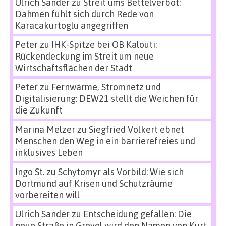
Ulrich Sander
zu
Streit ums Bettelverbot:
Dahmen fühlt sich durch Rede von
Karacakurtoglu angegriffen
Peter
zu
IHK-Spitze bei OB Kalouti:
Rückendeckung im Streit um neue
Wirtschaftsflächen der Stadt
Peter
zu
Fernwärme, Stromnetz und
Digitalisierung: DEW21 stellt die Weichen für
die Zukunft
Marina Melzer
zu
Siegfried Volkert ebnet
Menschen den Weg in ein barrierefreies und
inklusives Leben
Ingo St.
zu
Schytomyr als Vorbild: Wie sich
Dortmund auf Krisen und Schutzräume
vorbereiten will
Ulrich Sander
zu
Entscheidung gefallen: Die
neue Straße in Grevel wird den Namen von Kurt