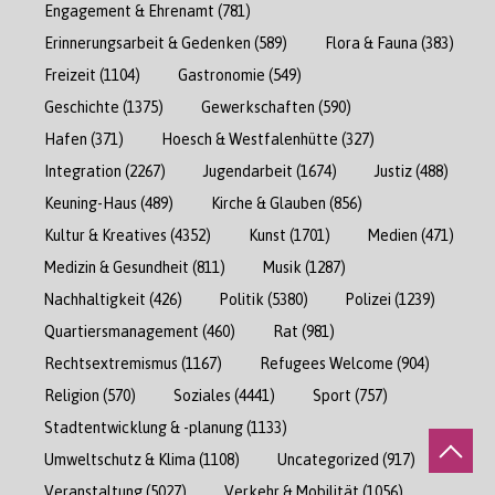
Engagement & Ehrenamt
(781)
Erinnerungsarbeit & Gedenken
(589)
Flora & Fauna
(383)
Freizeit
(1104)
Gastronomie
(549)
Geschichte
(1375)
Gewerkschaften
(590)
Hafen
(371)
Hoesch & Westfalenhütte
(327)
Integration
(2267)
Jugendarbeit
(1674)
Justiz
(488)
Keuning-Haus
(489)
Kirche & Glauben
(856)
Kultur & Kreatives
(4352)
Kunst
(1701)
Medien
(471)
Medizin & Gesundheit
(811)
Musik
(1287)
Nachhaltigkeit
(426)
Politik
(5380)
Polizei
(1239)
Quartiersmanagement
(460)
Rat
(981)
Rechtsextremismus
(1167)
Refugees Welcome
(904)
Religion
(570)
Soziales
(4441)
Sport
(757)
Stadtentwicklung & -planung
(1133)
Umweltschutz & Klima
(1108)
Uncategorized
(917)
Veranstaltung
(5027)
Verkehr & Mobilität
(1056)