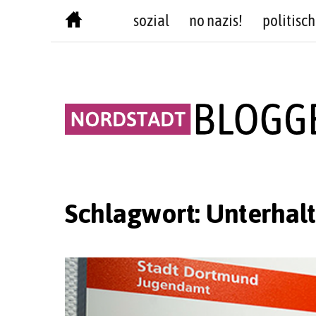
Skip
sozial
no nazis!
politisch
to
content
Schlagwort:
Unterhal