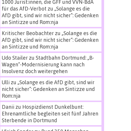
1000 Jurist:innen, die GFF und VVN-BdA
für das AfD-Verbot
zu
„Solange es die
AfD gibt, sind wir nicht sicher“: Gedenken
an Sinti:zze und Rom:nja
Kritischer Beobachter
zu
„Solange es die
AfD gibt, sind wir nicht sicher“: Gedenken
an Sinti:zze und Rom:nja
Udo Stailer
zu
Stadtbahn Dortmund: „B-
Wagen“-Modernisierung kann nach
Insolvenz doch weitergehen
Ulli
zu
„Solange es die AfD gibt, sind wir
nicht sicher“: Gedenken an Sinti:zze und
Rom:nja
Danii
zu
Hospizdienst Dunkelbunt:
Ehrenamtliche begleiten seit fünf Jahren
Sterbende in Dortmund