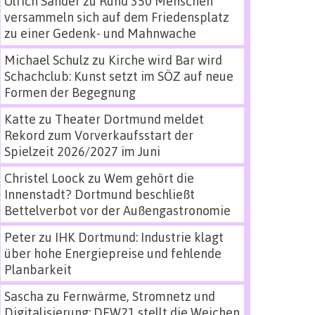
Ulrich Sander
zu
Rund 350 Menschen
versammeln sich auf dem Friedensplatz
zu einer Gedenk- und Mahnwache
Michael Schulz
zu
Kirche wird Bar wird
Schachclub: Kunst setzt im SÖZ auf neue
Formen der Begegnung
Katte
zu
Theater Dortmund meldet
Rekord zum Vorverkaufsstart der
Spielzeit 2026/2027 im Juni
Christel Loock
zu
Wem gehört die
Innenstadt? Dortmund beschließt
Bettelverbot vor der Außengastronomie
Peter
zu
IHK Dortmund: Industrie klagt
über hohe Energiepreise und fehlende
Planbarkeit
Sascha
zu
Fernwärme, Stromnetz und
Digitalisierung: DEW21 stellt die Weichen