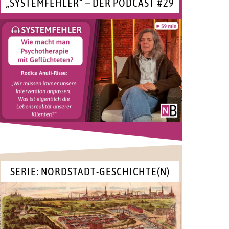
„SYSTEMFEHLER“ – DER PODCAST #29
SERIE: NORDSTADT-GESCHICHTE(N)