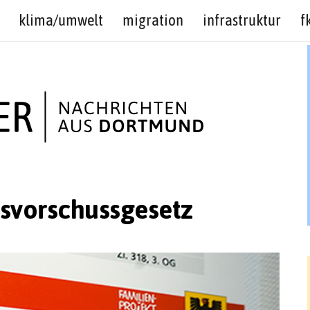
klima/umwelt
migration
infrastruktur
f
tsvorschussgesetz