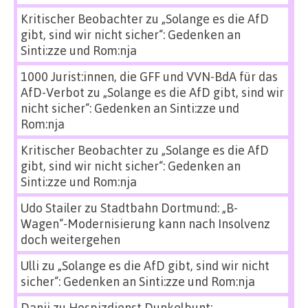
Kritischer Beobachter
zu
„Solange es die AfD
gibt, sind wir nicht sicher“: Gedenken an
Sinti:zze und Rom:nja
1000 Jurist:innen, die GFF und VVN-BdA für das
AfD-Verbot
zu
„Solange es die AfD gibt, sind wir
nicht sicher“: Gedenken an Sinti:zze und
Rom:nja
Kritischer Beobachter
zu
„Solange es die AfD
gibt, sind wir nicht sicher“: Gedenken an
Sinti:zze und Rom:nja
Udo Stailer
zu
Stadtbahn Dortmund: „B-
Wagen“-Modernisierung kann nach Insolvenz
doch weitergehen
Ulli
zu
„Solange es die AfD gibt, sind wir nicht
sicher“: Gedenken an Sinti:zze und Rom:nja
Danii
zu
Hospizdienst Dunkelbunt: