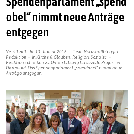
Spendenparlament „spend
obel“ nimmt neue Anträge
entgegen
Veröffentlicht:
13. Januar 2016
Text:
Nordstadtblogger-
Redaktion
In
Kirche & Glauben
,
Religion
,
Soziales
Reaktion schreiben
zu Unterstützung für soziale Projekt in
Dortmund: Das Spendenparlament „spendobel“ nimmt neue
Anträge entgegen