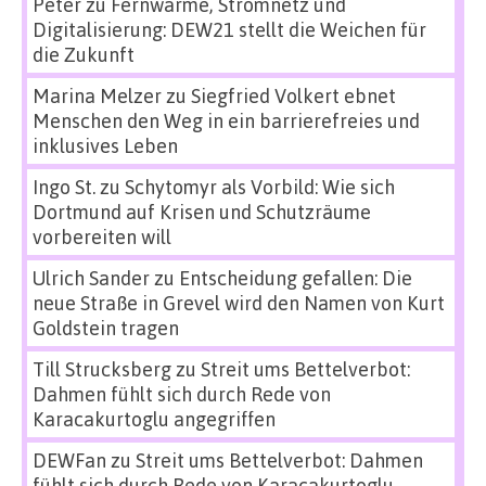
Peter
zu
Fernwärme, Stromnetz und
Digitalisierung: DEW21 stellt die Weichen für
die Zukunft
Marina Melzer
zu
Siegfried Volkert ebnet
Menschen den Weg in ein barrierefreies und
inklusives Leben
Ingo St.
zu
Schytomyr als Vorbild: Wie sich
Dortmund auf Krisen und Schutzräume
vorbereiten will
Ulrich Sander
zu
Entscheidung gefallen: Die
neue Straße in Grevel wird den Namen von Kurt
Goldstein tragen
Till Strucksberg
zu
Streit ums Bettelverbot:
Dahmen fühlt sich durch Rede von
Karacakurtoglu angegriffen
DEWFan
zu
Streit ums Bettelverbot: Dahmen
fühlt sich durch Rede von Karacakurtoglu