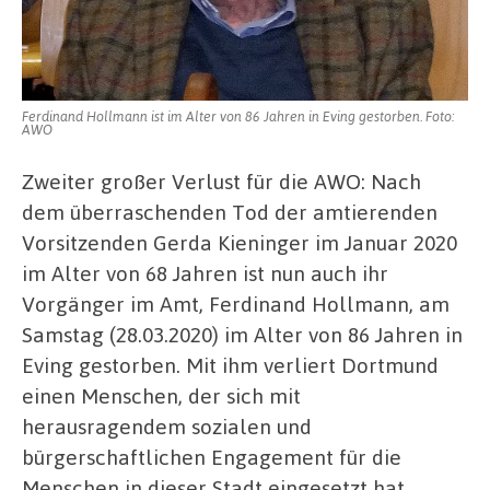
Alter
von
86
Jahren
in
Eving
Ferdinand Hollmann ist im Alter von 86 Jahren in Eving gestorben. Foto:
AWO
Zweiter großer Verlust für die AWO: Nach
dem überraschenden Tod der amtierenden
Vorsitzenden Gerda Kieninger im Januar 2020
im Alter von 68 Jahren ist nun auch ihr
Vorgänger im Amt, Ferdinand Hollmann, am
Samstag (28.03.2020) im Alter von 86 Jahren in
Eving gestorben. Mit ihm verliert
Dortmund
einen Menschen, der sich mit
herausragendem sozialen und
bürgerschaftlichen Engagement für die
Menschen in dieser Stadt eingesetzt hat.