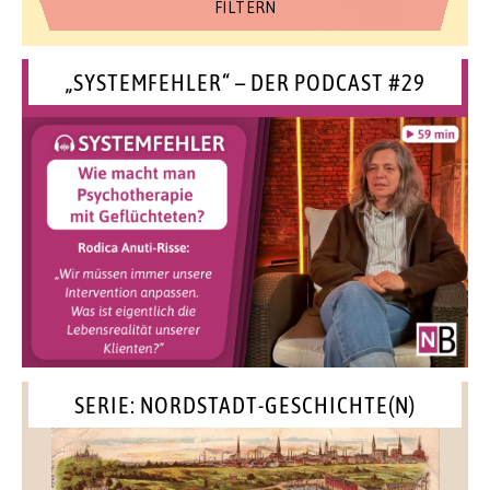
„SYSTEMFEHLER“ – DER PODCAST #29
SERIE: NORDSTADT-GESCHICHTE(N)