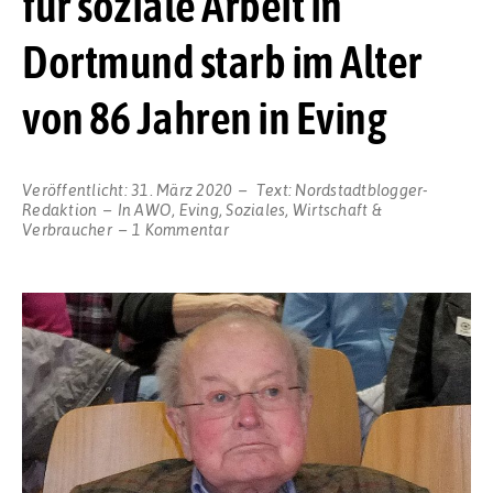
für soziale Arbeit in
Dortmund starb im Alter
von 86 Jahren in Eving
Veröffentlicht:
31. März 2020
Text:
Nordstadtblogger-
Redaktion
In
AWO
,
Eving
,
Soziales
,
Wirtschaft &
zu
Verbraucher
1 Kommentar
Trauer
um
Ferdinand
Hollmann:
Der
Kämpfer
für
soziale
Arbeit
in
Dortmund
starb
im