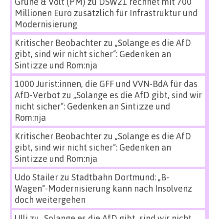
Grüne & Volt (PM)
zu
DSW21 rechnet mit 700
Millionen Euro zusätzlich für Infrastruktur und
Modernisierung
Kritischer Beobachter
zu
„Solange es die AfD
gibt, sind wir nicht sicher“: Gedenken an
Sinti:zze und Rom:nja
1000 Jurist:innen, die GFF und VVN-BdA für das
AfD-Verbot
zu
„Solange es die AfD gibt, sind wir
nicht sicher“: Gedenken an Sinti:zze und
Rom:nja
Kritischer Beobachter
zu
„Solange es die AfD
gibt, sind wir nicht sicher“: Gedenken an
Sinti:zze und Rom:nja
Udo Stailer
zu
Stadtbahn Dortmund: „B-
Wagen“-Modernisierung kann nach Insolvenz
doch weitergehen
Ulli
zu
„Solange es die AfD gibt, sind wir nicht