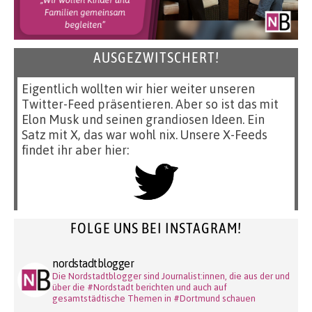
AUSGEZWITSCHERT!
Eigentlich wollten wir hier weiter unseren
Twitter-Feed präsentieren. Aber so ist das mit
Elon Musk und seinen grandiosen Ideen. Ein
Satz mit X, das war wohl nix. Unsere X-Feeds
findet ihr aber hier:
FOLGE UNS BEI INSTAGRAM!
nordstadtblogger
Die Nordstadtblogger sind Journalist:innen, die aus der und
über die #Nordstadt berichten und auch auf
gesamtstädtische Themen in #Dortmund schauen