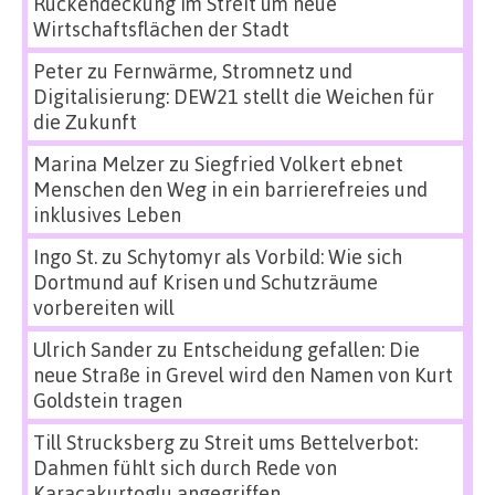
Rückendeckung im Streit um neue
Wirtschaftsflächen der Stadt
Peter
zu
Fernwärme, Stromnetz und
Digitalisierung: DEW21 stellt die Weichen für
die Zukunft
Marina Melzer
zu
Siegfried Volkert ebnet
Menschen den Weg in ein barrierefreies und
inklusives Leben
Ingo St.
zu
Schytomyr als Vorbild: Wie sich
Dortmund auf Krisen und Schutzräume
vorbereiten will
Ulrich Sander
zu
Entscheidung gefallen: Die
neue Straße in Grevel wird den Namen von Kurt
Goldstein tragen
Till Strucksberg
zu
Streit ums Bettelverbot:
Dahmen fühlt sich durch Rede von
Karacakurtoglu angegriffen