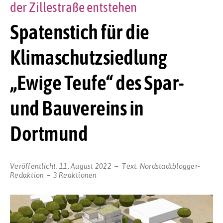
der Zillestraße entstehen
Spatenstich für die
Klimaschutzsiedlung
„Ewige Teufe“ des Spar-
und Bauvereins in
Dortmund
Veröffentlicht:
11. August 2022
Text:
Nordstadtblogger-
Redaktion
3 Reaktionen