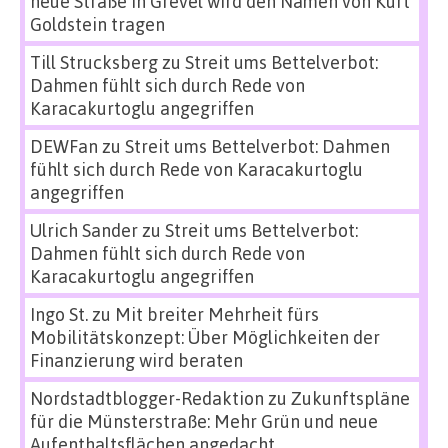
neue Straße in Grevel wird den Namen von Kurt
Goldstein tragen
Till Strucksberg
zu
Streit ums Bettelverbot:
Dahmen fühlt sich durch Rede von
Karacakurtoglu angegriffen
DEWFan
zu
Streit ums Bettelverbot: Dahmen
fühlt sich durch Rede von Karacakurtoglu
angegriffen
Ulrich Sander
zu
Streit ums Bettelverbot:
Dahmen fühlt sich durch Rede von
Karacakurtoglu angegriffen
Ingo St.
zu
Mit breiter Mehrheit fürs
Mobilitätskonzept: Über Möglichkeiten der
Finanzierung wird beraten
Nordstadtblogger-Redaktion
zu
Zukunftspläne
für die Münsterstraße: Mehr Grün und neue
Aufenthaltsflächen angedacht