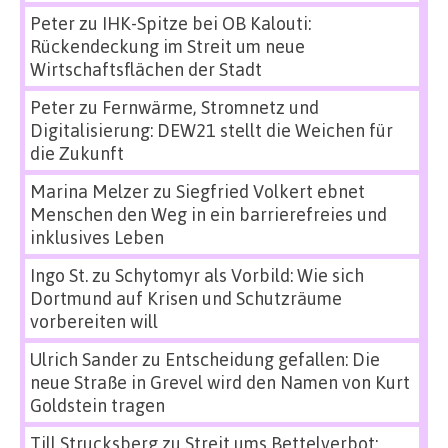
Peter
zu
IHK-Spitze bei OB Kalouti:
Rückendeckung im Streit um neue
Wirtschaftsflächen der Stadt
Peter
zu
Fernwärme, Stromnetz und
Digitalisierung: DEW21 stellt die Weichen für
die Zukunft
Marina Melzer
zu
Siegfried Volkert ebnet
Menschen den Weg in ein barrierefreies und
inklusives Leben
Ingo St.
zu
Schytomyr als Vorbild: Wie sich
Dortmund auf Krisen und Schutzräume
vorbereiten will
Ulrich Sander
zu
Entscheidung gefallen: Die
neue Straße in Grevel wird den Namen von Kurt
Goldstein tragen
Till Strucksberg
zu
Streit ums Bettelverbot: