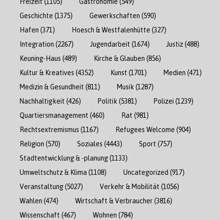
Freizeit
(1105)
Gastronomie
(549)
Geschichte
(1375)
Gewerkschaften
(590)
Hafen
(371)
Hoesch & Westfalenhütte
(327)
Integration
(2267)
Jugendarbeit
(1674)
Justiz
(488)
Keuning-Haus
(489)
Kirche & Glauben
(856)
Kultur & Kreatives
(4352)
Kunst
(1701)
Medien
(471)
Medizin & Gesundheit
(811)
Musik
(1287)
Nachhaltigkeit
(426)
Politik
(5381)
Polizei
(1239)
Quartiersmanagement
(460)
Rat
(981)
Rechtsextremismus
(1167)
Refugees Welcome
(904)
Religion
(570)
Soziales
(4443)
Sport
(757)
Stadtentwicklung & -planung
(1133)
Umweltschutz & Klima
(1108)
Uncategorized
(917)
Veranstaltung
(5027)
Verkehr & Mobilität
(1056)
Wahlen
(474)
Wirtschaft & Verbraucher
(3816)
Wissenschaft
(467)
Wohnen
(784)