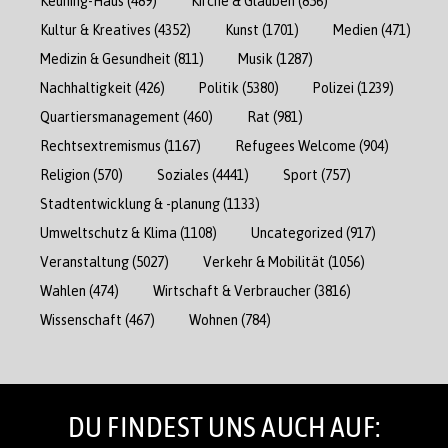
Keuning-Haus
(489)
Kirche & Glauben
(856)
Kultur & Kreatives
(4352)
Kunst
(1701)
Medien
(471)
Medizin & Gesundheit
(811)
Musik
(1287)
Nachhaltigkeit
(426)
Politik
(5380)
Polizei
(1239)
Quartiersmanagement
(460)
Rat
(981)
Rechtsextremismus
(1167)
Refugees Welcome
(904)
Religion
(570)
Soziales
(4441)
Sport
(757)
Stadtentwicklung & -planung
(1133)
Umweltschutz & Klima
(1108)
Uncategorized
(917)
Veranstaltung
(5027)
Verkehr & Mobilität
(1056)
Wahlen
(474)
Wirtschaft & Verbraucher
(3816)
Wissenschaft
(467)
Wohnen
(784)
DU FINDEST UNS AUCH AUF: