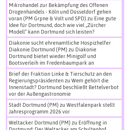
Mikrohandel zur Bekämpfung des Offenen
Drogenhandels - Köln und Düsseldorf gehen
voran (PM Grpne & Volt und SPD)
zu
Eine gute
Idee für Dortmund, doch wie viel „Zürcher
Modell“ kann Dortmund sich leisten?
Diakonie sucht ehrenamtliche Hospizhelfer
Diakonie Dortmund (PM)
zu
Diakonie
Dortmund bietet wieder Minigolf und
Bootsverleih im Fredenbaumpark an
Brief der Fraktion Linke & Tierschutz an den
Regierungspräsidenten
zu
Wem gehört die
Innenstadt? Dortmund beschließt Bettelverbot
vor der Außengastronomie
Stadt Dortmund (PM)
zu
Westfalenpark stellt
Jahresprogramm 2026 vor
Weltacker Dortmund (PM)
zu
Eröffnung in
Dortmund: Der Weltacker am Schultenhof