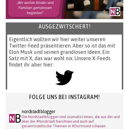
AUSGEZWITSCHERT!
Eigentlich wollten wir hier weiter unseren
Twitter-Feed präsentieren. Aber so ist das mit
Elon Musk und seinen grandiosen Ideen. Ein
Satz mit X, das war wohl nix. Unsere X-Feeds
findet ihr aber hier:
FOLGE UNS BEI INSTAGRAM!
nordstadtblogger
Die Nordstadtblogger sind Journalist:innen, die aus der und
über die #Nordstadt berichten und auch auf
gesamtstädtische Themen in #Dortmund schauen