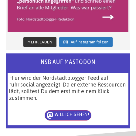
MEHR LADEN
Auf Instagram folgen
NSB AUF MASTODON
Hier wird der Nordstadtblogger Feed auf
ruhr.social angezeigt. Da er externe Ressourcen
lädt, solltest Du dem erst mit einem Klick
zustimmen.
WILL ICH SEHEN!