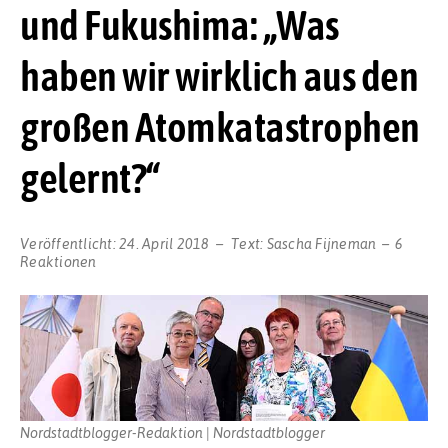
und Fukushima: „Was
haben wir wirklich aus den
großen Atomkatastrophen
gelernt?“
Veröffentlicht:
24. April 2018
Text:
Sascha Fijneman
6
Reaktionen
Nordstadtblogger-Redaktion | Nordstadtblogger