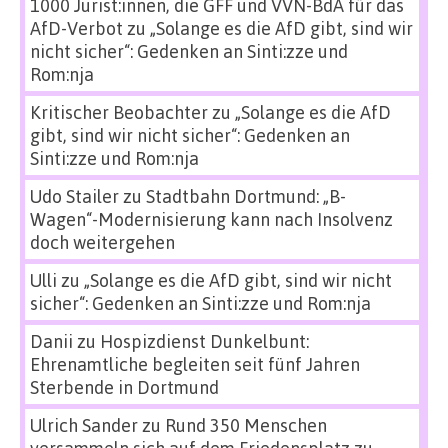
1000 Jurist:innen, die GFF und VVN-BdA für das
AfD-Verbot
zu
„Solange es die AfD gibt, sind wir
nicht sicher“: Gedenken an Sinti:zze und
Rom:nja
Kritischer Beobachter
zu
„Solange es die AfD
gibt, sind wir nicht sicher“: Gedenken an
Sinti:zze und Rom:nja
Udo Stailer
zu
Stadtbahn Dortmund: „B-
Wagen“-Modernisierung kann nach Insolvenz
doch weitergehen
Ulli
zu
„Solange es die AfD gibt, sind wir nicht
sicher“: Gedenken an Sinti:zze und Rom:nja
Danii
zu
Hospizdienst Dunkelbunt:
Ehrenamtliche begleiten seit fünf Jahren
Sterbende in Dortmund
Ulrich Sander
zu
Rund 350 Menschen
versammeln sich auf dem Friedensplatz zu