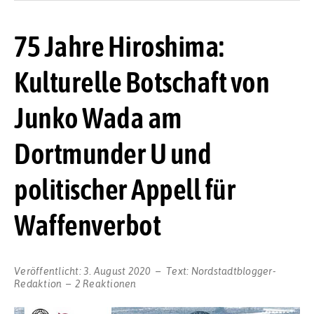
75 Jahre Hiroshima:
Kulturelle Botschaft von
Junko Wada am
Dortmunder U und
politischer Appell für
Waffenverbot
Veröffentlicht:
3. August 2020
Text:
Nordstadtblogger-
Redaktion
2 Reaktionen