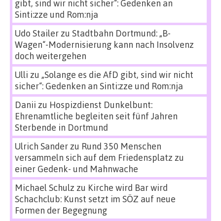
gibt, sind wir nicht sicher“: Gedenken an
Sinti:zze und Rom:nja
Udo Stailer
zu
Stadtbahn Dortmund: „B-
Wagen“-Modernisierung kann nach Insolvenz
doch weitergehen
Ulli
zu
„Solange es die AfD gibt, sind wir nicht
sicher“: Gedenken an Sinti:zze und Rom:nja
Danii
zu
Hospizdienst Dunkelbunt:
Ehrenamtliche begleiten seit fünf Jahren
Sterbende in Dortmund
Ulrich Sander
zu
Rund 350 Menschen
versammeln sich auf dem Friedensplatz zu
einer Gedenk- und Mahnwache
Michael Schulz
zu
Kirche wird Bar wird
Schachclub: Kunst setzt im SÖZ auf neue
Formen der Begegnung