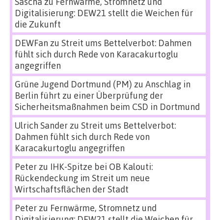
Sascha
zu
Fernwärme, Stromnetz und
Digitalisierung: DEW21 stellt die Weichen für
die Zukunft
DEWFan
zu
Streit ums Bettelverbot: Dahmen
fühlt sich durch Rede von Karacakurtoglu
angegriffen
Grüne Jugend Dortmund (PM)
zu
Anschlag in
Berlin führt zu einer Überprüfung der
Sicherheitsmaßnahmen beim CSD in Dortmund
Ulrich Sander
zu
Streit ums Bettelverbot:
Dahmen fühlt sich durch Rede von
Karacakurtoglu angegriffen
Peter
zu
IHK-Spitze bei OB Kalouti:
Rückendeckung im Streit um neue
Wirtschaftsflächen der Stadt
Peter
zu
Fernwärme, Stromnetz und
Digitalisierung: DEW21 stellt die Weichen für