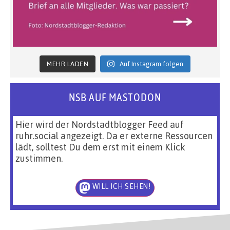
MEHR LADEN
Auf Instagram folgen
NSB AUF MASTODON
Hier wird der Nordstadtblogger Feed auf
ruhr.social angezeigt. Da er externe Ressourcen
lädt, solltest Du dem erst mit einem Klick
zustimmen.
WILL ICH SEHEN!