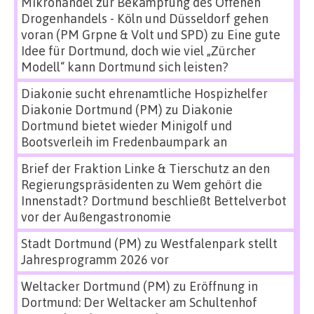
Mikrohandel zur Bekämpfung des Offenen
Drogenhandels - Köln und Düsseldorf gehen
voran (PM Grpne & Volt und SPD)
zu
Eine gute
Idee für Dortmund, doch wie viel „Zürcher
Modell“ kann Dortmund sich leisten?
Diakonie sucht ehrenamtliche Hospizhelfer
Diakonie Dortmund (PM)
zu
Diakonie
Dortmund bietet wieder Minigolf und
Bootsverleih im Fredenbaumpark an
Brief der Fraktion Linke & Tierschutz an den
Regierungspräsidenten
zu
Wem gehört die
Innenstadt? Dortmund beschließt Bettelverbot
vor der Außengastronomie
Stadt Dortmund (PM)
zu
Westfalenpark stellt
Jahresprogramm 2026 vor
Weltacker Dortmund (PM)
zu
Eröffnung in
Dortmund: Der Weltacker am Schultenhof