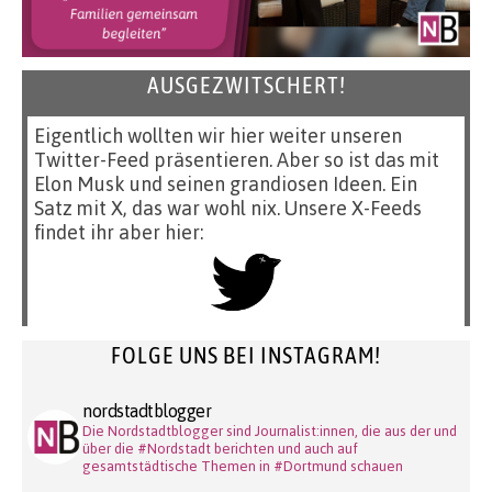
AUSGEZWITSCHERT!
Eigentlich wollten wir hier weiter unseren
Twitter-Feed präsentieren. Aber so ist das mit
Elon Musk und seinen grandiosen Ideen. Ein
Satz mit X, das war wohl nix. Unsere X-Feeds
findet ihr aber hier:
FOLGE UNS BEI INSTAGRAM!
nordstadtblogger
Die Nordstadtblogger sind Journalist:innen, die aus der und
über die #Nordstadt berichten und auch auf
gesamtstädtische Themen in #Dortmund schauen