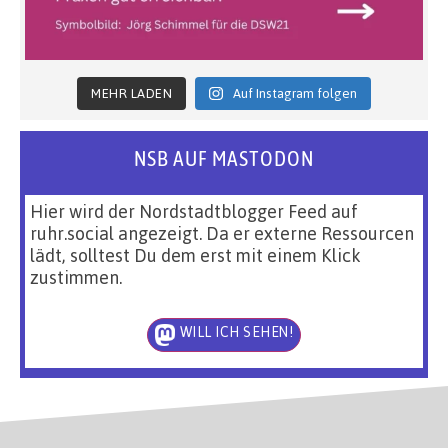
MEHR LADEN
Auf Instagram folgen
NSB AUF MASTODON
Hier wird der Nordstadtblogger Feed auf
ruhr.social angezeigt. Da er externe Ressourcen
lädt, solltest Du dem erst mit einem Klick
zustimmen.
WILL ICH SEHEN!