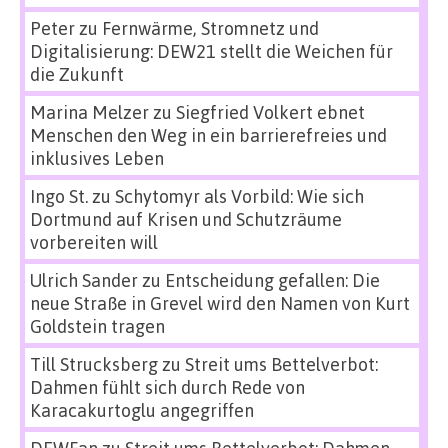
Peter
zu
Fernwärme, Stromnetz und
Digitalisierung: DEW21 stellt die Weichen für
die Zukunft
Marina Melzer
zu
Siegfried Volkert ebnet
Menschen den Weg in ein barrierefreies und
inklusives Leben
Ingo St.
zu
Schytomyr als Vorbild: Wie sich
Dortmund auf Krisen und Schutzräume
vorbereiten will
Ulrich Sander
zu
Entscheidung gefallen: Die
neue Straße in Grevel wird den Namen von Kurt
Goldstein tragen
Till Strucksberg
zu
Streit ums Bettelverbot:
Dahmen fühlt sich durch Rede von
Karacakurtoglu angegriffen
DEWFan
zu
Streit ums Bettelverbot: Dahmen