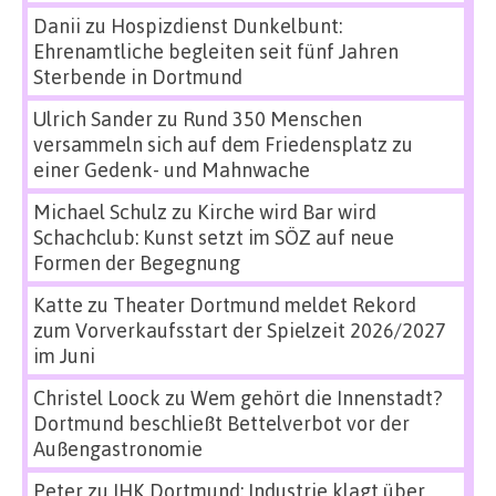
Danii
zu
Hospizdienst Dunkelbunt:
Ehrenamtliche begleiten seit fünf Jahren
Sterbende in Dortmund
Ulrich Sander
zu
Rund 350 Menschen
versammeln sich auf dem Friedensplatz zu
einer Gedenk- und Mahnwache
Michael Schulz
zu
Kirche wird Bar wird
Schachclub: Kunst setzt im SÖZ auf neue
Formen der Begegnung
Katte
zu
Theater Dortmund meldet Rekord
zum Vorverkaufsstart der Spielzeit 2026/2027
im Juni
Christel Loock
zu
Wem gehört die Innenstadt?
Dortmund beschließt Bettelverbot vor der
Außengastronomie
Peter
zu
IHK Dortmund: Industrie klagt über