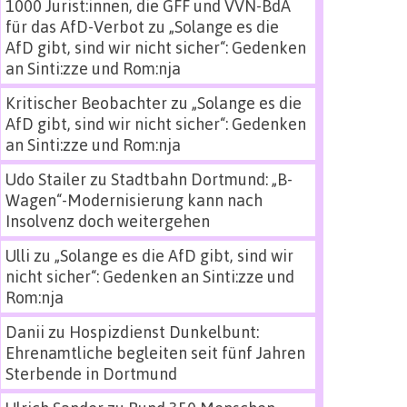
1000 Jurist:innen, die GFF und VVN-BdA
für das AfD-Verbot
zu
„Solange es die
AfD gibt, sind wir nicht sicher“: Gedenken
an Sinti:zze und Rom:nja
Kritischer Beobachter
zu
„Solange es die
AfD gibt, sind wir nicht sicher“: Gedenken
an Sinti:zze und Rom:nja
Udo Stailer
zu
Stadtbahn Dortmund: „B-
Wagen“-Modernisierung kann nach
Insolvenz doch weitergehen
Ulli
zu
„Solange es die AfD gibt, sind wir
nicht sicher“: Gedenken an Sinti:zze und
Rom:nja
Danii
zu
Hospizdienst Dunkelbunt:
Ehrenamtliche begleiten seit fünf Jahren
Sterbende in Dortmund