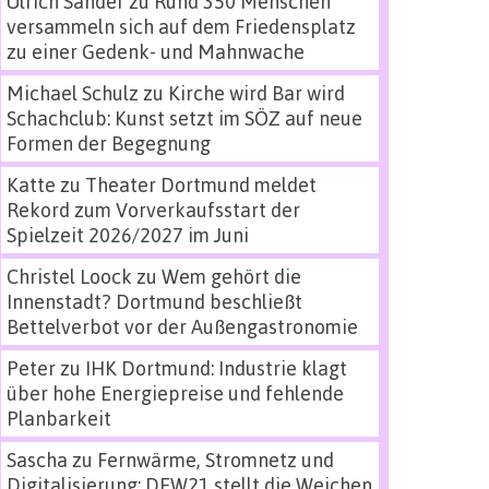
Ulrich Sander
zu
Rund 350 Menschen
versammeln sich auf dem Friedensplatz
zu einer Gedenk- und Mahnwache
Michael Schulz
zu
Kirche wird Bar wird
Schachclub: Kunst setzt im SÖZ auf neue
Formen der Begegnung
Katte
zu
Theater Dortmund meldet
Rekord zum Vorverkaufsstart der
Spielzeit 2026/2027 im Juni
Christel Loock
zu
Wem gehört die
Innenstadt? Dortmund beschließt
Bettelverbot vor der Außengastronomie
Peter
zu
IHK Dortmund: Industrie klagt
über hohe Energiepreise und fehlende
Planbarkeit
Sascha
zu
Fernwärme, Stromnetz und
Digitalisierung: DEW21 stellt die Weichen