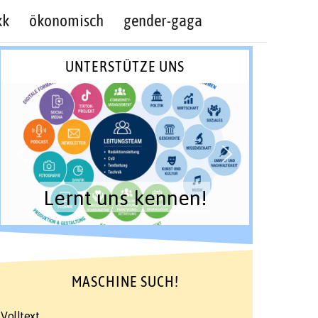
kk
ökonomisch
gender-gaga
UNTERSTÜTZE UNS
Wir wollen n
nt uns kennen!
Bestes .
MASCHINE SUCH!
Volltext