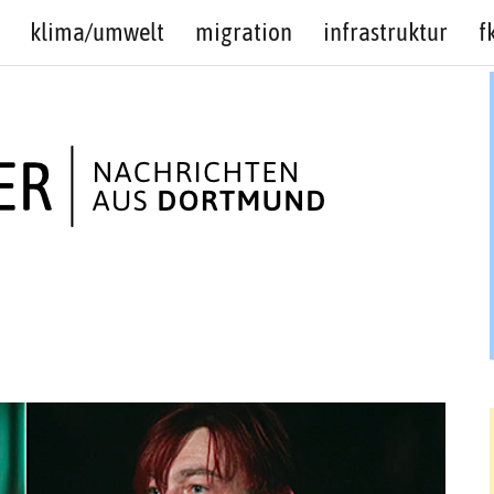
klima/umwelt
migration
infrastruktur
f
Ler