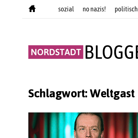
Skip
sozial
no nazis!
politisch
to
content
Schlagwort:
Weltgast