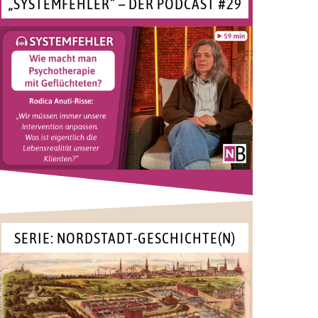
„SYSTEMFEHLER“ – DER PODCAST #29
SERIE: NORDSTADT-GESCHICHTE(N)