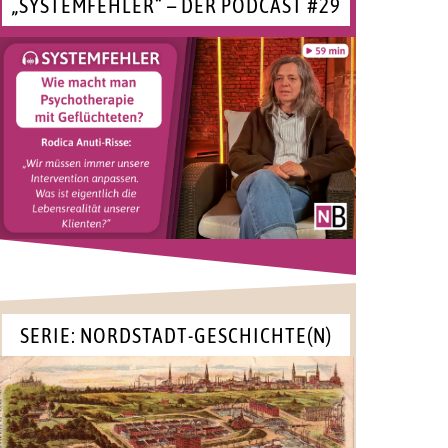
„SYSTEMFEHLER“ – DER PODCAST #29
SERIE: NORDSTADT-GESCHICHTE(N)