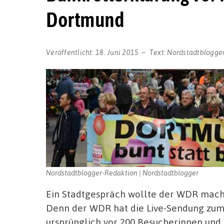
Dortmund
Veröffentlicht:
18. Juni 2015
Text:
Nordstadtblogge
Nordstadtblogger-Redaktion | Nordstadtblogger
Ein Stadtgespräch wollte der WDR machen
Denn der WDR hat die Live-Sendung zum
ursprünglich vor 200 Besucherinnen un