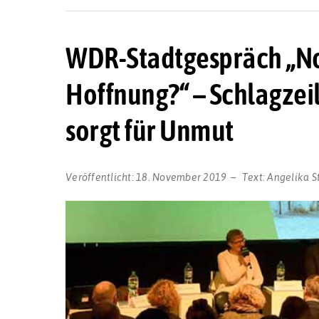
WDR-Stadtgespräch „No
Hoffnung?“ – Schlagze
sorgt für Unmut
Veröffentlicht:
18. November 2019
Text:
Angelika S