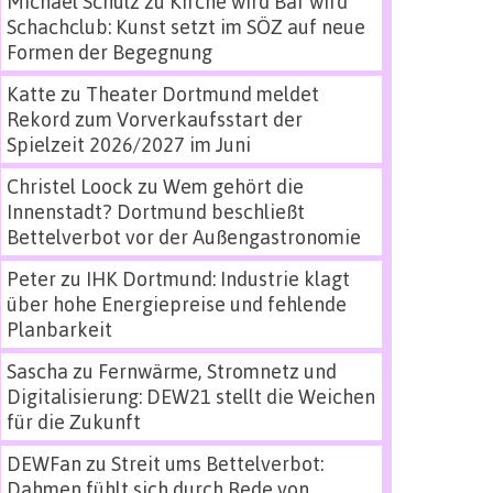
Michael Schulz
zu
Kirche wird Bar wird
Schachclub: Kunst setzt im SÖZ auf neue
Formen der Begegnung
Katte
zu
Theater Dortmund meldet
Rekord zum Vorverkaufsstart der
Spielzeit 2026/2027 im Juni
Christel Loock
zu
Wem gehört die
Innenstadt? Dortmund beschließt
Bettelverbot vor der Außengastronomie
Peter
zu
IHK Dortmund: Industrie klagt
über hohe Energiepreise und fehlende
Planbarkeit
Sascha
zu
Fernwärme, Stromnetz und
Digitalisierung: DEW21 stellt die Weichen
für die Zukunft
DEWFan
zu
Streit ums Bettelverbot:
Dahmen fühlt sich durch Rede von