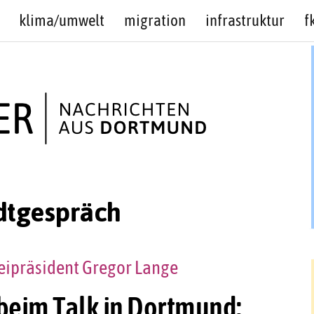
klima/umwelt
migration
infrastruktur
f
tgespräch
eipräsident Gregor Lange
beim Talk in Dortmund: