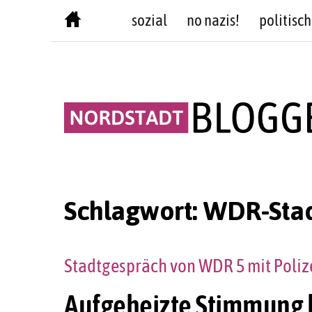
Skip
sozial
no nazis!
politisch
to
content
Schlagwort:
WDR-Stad
Stadtgespräch von WDR 5 mit Poliz
Aufgeheizte Stimmung 