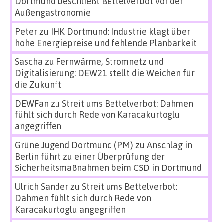
Dortmund beschließt Bettelverbot vor der
Außengastronomie
Peter
zu
IHK Dortmund: Industrie klagt über
hohe Energiepreise und fehlende Planbarkeit
Sascha
zu
Fernwärme, Stromnetz und
Digitalisierung: DEW21 stellt die Weichen für
die Zukunft
DEWFan
zu
Streit ums Bettelverbot: Dahmen
fühlt sich durch Rede von Karacakurtoglu
angegriffen
Grüne Jugend Dortmund (PM)
zu
Anschlag in
Berlin führt zu einer Überprüfung der
Sicherheitsmaßnahmen beim CSD in Dortmund
Ulrich Sander
zu
Streit ums Bettelverbot:
Dahmen fühlt sich durch Rede von
Karacakurtoglu angegriffen