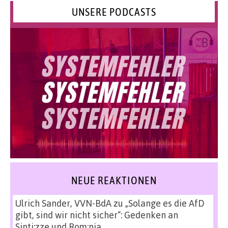
UNSERE PODCASTS
NEUE REAKTIONEN
Ulrich Sander, VVN-BdA
zu
„Solange es die AfD
gibt, sind wir nicht sicher“: Gedenken an
Sinti:zze und Rom:nja