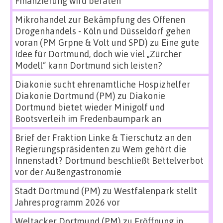
Finanzierung wird beraten
Mikrohandel zur Bekämpfung des Offenen
Drogenhandels - Köln und Düsseldorf gehen
voran (PM Grpne & Volt und SPD)
zu
Eine gute
Idee für Dortmund, doch wie viel „Zürcher
Modell“ kann Dortmund sich leisten?
Diakonie sucht ehrenamtliche Hospizhelfer
Diakonie Dortmund (PM)
zu
Diakonie
Dortmund bietet wieder Minigolf und
Bootsverleih im Fredenbaumpark an
Brief der Fraktion Linke & Tierschutz an den
Regierungspräsidenten
zu
Wem gehört die
Innenstadt? Dortmund beschließt Bettelverbot
vor der Außengastronomie
Stadt Dortmund (PM)
zu
Westfalenpark stellt
Jahresprogramm 2026 vor
Weltacker Dortmund (PM)
zu
Eröffnung in