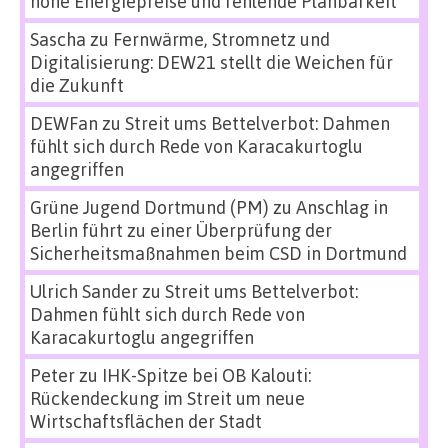
hohe Energiepreise und fehlende Planbarkeit
Sascha
zu
Fernwärme, Stromnetz und
Digitalisierung: DEW21 stellt die Weichen für
die Zukunft
DEWFan
zu
Streit ums Bettelverbot: Dahmen
fühlt sich durch Rede von Karacakurtoglu
angegriffen
Grüne Jugend Dortmund (PM)
zu
Anschlag in
Berlin führt zu einer Überprüfung der
Sicherheitsmaßnahmen beim CSD in Dortmund
Ulrich Sander
zu
Streit ums Bettelverbot:
Dahmen fühlt sich durch Rede von
Karacakurtoglu angegriffen
Peter
zu
IHK-Spitze bei OB Kalouti:
Rückendeckung im Streit um neue
Wirtschaftsflächen der Stadt