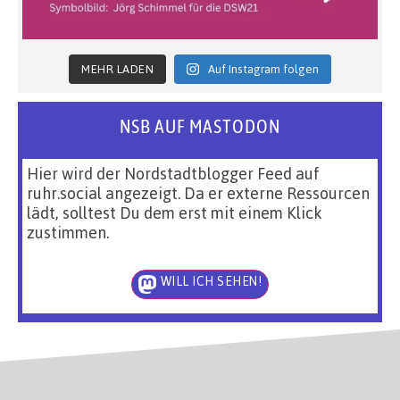
MEHR LADEN
Auf Instagram folgen
NSB AUF MASTODON
Hier wird der Nordstadtblogger Feed auf
ruhr.social angezeigt. Da er externe Ressourcen
lädt, solltest Du dem erst mit einem Klick
zustimmen.
WILL ICH SEHEN!