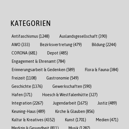
KATEGORIEN
Antifaschismus
(1248)
Auslandsgesellschaft
(390)
AWO
(333)
Bezirksvertretung
(479)
Bildung
(2244)
CORONA
(681)
Depot
(485)
Engagement & Ehrenamt
(784)
Erinnerungsarbeit & Gedenken
(589)
Flora & Fauna
(384)
Freizeit
(1108)
Gastronomie
(549)
Geschichte
(1376)
Gewerkschaften
(590)
Hafen
(371)
Hoesch & Westfalenhütte
(327)
Integration
(2267)
Jugendarbeit
(1675)
Justiz
(489)
Keuning-Haus
(489)
Kirche & Glauben
(856)
Kultur & Kreatives
(4352)
Kunst
(1701)
Medien
(471)
Medizin & Gesundheit
(811)
Musik
(1287)