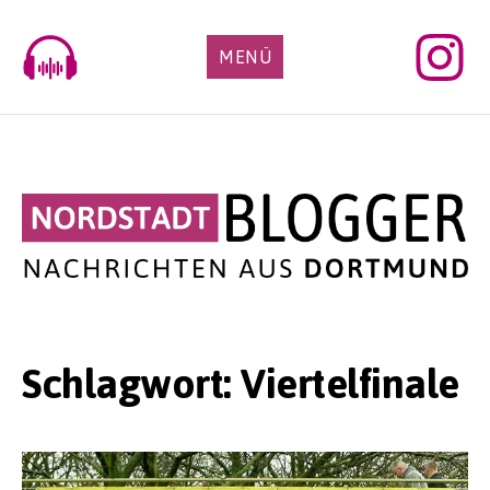
Skip
to
MENÜ
content
Schlagwort:
Viertelfinale