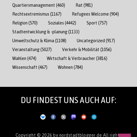
Quartiersmanagement
(460)
Rat
(981)
Rechtsextremismus
(1167)
Refugees Welcome
(904)
Religion
(570)
Soziales
(4442)
Sport
(757)
Stadtentwicklung & -planung
(1133)
Umweltschutz & Klima
(1108)
Uncategorized
(917)
Veranstaltung
(5027)
Verkehr & Mobilität
(1056)
Wahlen
(474)
Wirtschaft & Verbraucher
(3816)
Wissenschaft
(467)
Wohnen
(784)
DU FINDEST UNS AUCH AUF:
Copyright © 2026
by nordstadtblogger.de
All rights