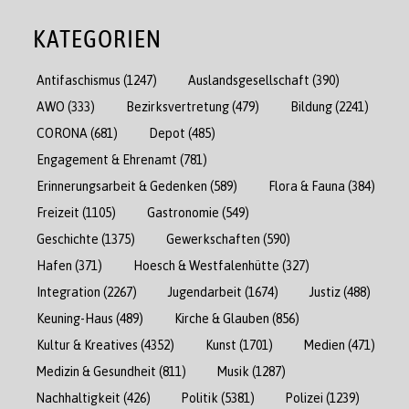
KATEGORIEN
Antifaschismus
(1247)
Auslandsgesellschaft
(390)
AWO
(333)
Bezirksvertretung
(479)
Bildung
(2241)
CORONA
(681)
Depot
(485)
Engagement & Ehrenamt
(781)
Erinnerungsarbeit & Gedenken
(589)
Flora & Fauna
(384)
Freizeit
(1105)
Gastronomie
(549)
Geschichte
(1375)
Gewerkschaften
(590)
Hafen
(371)
Hoesch & Westfalenhütte
(327)
Integration
(2267)
Jugendarbeit
(1674)
Justiz
(488)
Keuning-Haus
(489)
Kirche & Glauben
(856)
Kultur & Kreatives
(4352)
Kunst
(1701)
Medien
(471)
Medizin & Gesundheit
(811)
Musik
(1287)
Nachhaltigkeit
(426)
Politik
(5381)
Polizei
(1239)