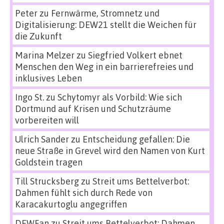
Peter
zu
Fernwärme, Stromnetz und
Digitalisierung: DEW21 stellt die Weichen für
die Zukunft
Marina Melzer
zu
Siegfried Volkert ebnet
Menschen den Weg in ein barrierefreies und
inklusives Leben
Ingo St.
zu
Schytomyr als Vorbild: Wie sich
Dortmund auf Krisen und Schutzräume
vorbereiten will
Ulrich Sander
zu
Entscheidung gefallen: Die
neue Straße in Grevel wird den Namen von Kurt
Goldstein tragen
Till Strucksberg
zu
Streit ums Bettelverbot:
Dahmen fühlt sich durch Rede von
Karacakurtoglu angegriffen
DEWFan
zu
Streit ums Bettelverbot: Dahmen