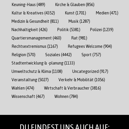
Keuning-Haus
(489)
Kirche & Glauben
(856)
Kultur & Kreatives
(4352)
Kunst
(1701)
Medien
(471)
Medizin & Gesundheit
(811)
Musik
(1287)
Nachhaltigkeit
(426)
Politik
(5381)
Polizei
(1239)
Quartiersmanagement
(460)
Rat
(981)
Rechtsextremismus
(1167)
Refugees Welcome
(904)
Religion
(570)
Soziales
(4442)
Sport
(757)
Stadtentwicklung & -planung
(1133)
Umweltschutz & Klima
(1108)
Uncategorized
(917)
Veranstaltung
(5027)
Verkehr & Mobilität
(1056)
Wahlen
(474)
Wirtschaft & Verbraucher
(3816)
Wissenschaft
(467)
Wohnen
(784)
DU FINDEST UNS AUCH AUF: