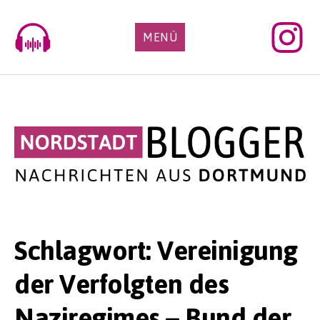
Skip
to
MENÜ
content
Schlagwort:
Vereinigung
der Verfolgten des
Naziregimes – Bund der