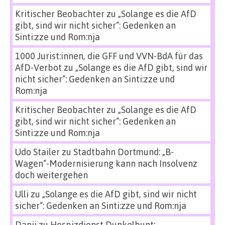
Kritischer Beobachter
zu
„Solange es die AfD
gibt, sind wir nicht sicher“: Gedenken an
Sinti:zze und Rom:nja
1000 Jurist:innen, die GFF und VVN-BdA für das
AfD-Verbot
zu
„Solange es die AfD gibt, sind wir
nicht sicher“: Gedenken an Sinti:zze und
Rom:nja
Kritischer Beobachter
zu
„Solange es die AfD
gibt, sind wir nicht sicher“: Gedenken an
Sinti:zze und Rom:nja
Udo Stailer
zu
Stadtbahn Dortmund: „B-
Wagen“-Modernisierung kann nach Insolvenz
doch weitergehen
Ulli
zu
„Solange es die AfD gibt, sind wir nicht
sicher“: Gedenken an Sinti:zze und Rom:nja
Danii
zu
Hospizdienst Dunkelbunt: