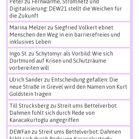
Peter
zu
Fernwärme, Stromnetz und
Digitalisierung: DEW21 stellt die Weichen für
die Zukunft
Marina Melzer
zu
Siegfried Volkert ebnet
Menschen den Weg in ein barrierefreies und
inklusives Leben
Ingo St.
zu
Schytomyr als Vorbild: Wie sich
Dortmund auf Krisen und Schutzräume
vorbereiten will
Ulrich Sander
zu
Entscheidung gefallen: Die
neue Straße in Grevel wird den Namen von Kurt
Goldstein tragen
Till Strucksberg
zu
Streit ums Bettelverbot:
Dahmen fühlt sich durch Rede von
Karacakurtoglu angegriffen
DEWFan
zu
Streit ums Bettelverbot: Dahmen
fühlt sich durch Rede von Karacakurtoglu