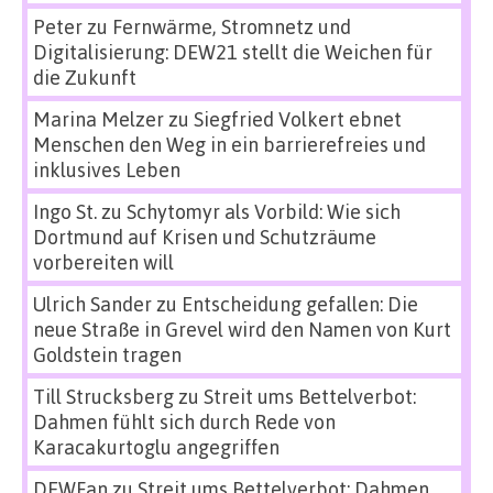
Peter
zu
Fernwärme, Stromnetz und
Digitalisierung: DEW21 stellt die Weichen für
die Zukunft
Marina Melzer
zu
Siegfried Volkert ebnet
Menschen den Weg in ein barrierefreies und
inklusives Leben
Ingo St.
zu
Schytomyr als Vorbild: Wie sich
Dortmund auf Krisen und Schutzräume
vorbereiten will
Ulrich Sander
zu
Entscheidung gefallen: Die
neue Straße in Grevel wird den Namen von Kurt
Goldstein tragen
Till Strucksberg
zu
Streit ums Bettelverbot:
Dahmen fühlt sich durch Rede von
Karacakurtoglu angegriffen
DEWFan
zu
Streit ums Bettelverbot: Dahmen