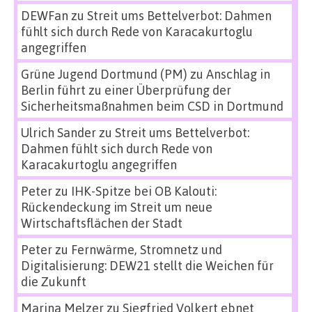
DEWFan
zu
Streit ums Bettelverbot: Dahmen
fühlt sich durch Rede von Karacakurtoglu
angegriffen
Grüne Jugend Dortmund (PM)
zu
Anschlag in
Berlin führt zu einer Überprüfung der
Sicherheitsmaßnahmen beim CSD in Dortmund
Ulrich Sander
zu
Streit ums Bettelverbot:
Dahmen fühlt sich durch Rede von
Karacakurtoglu angegriffen
Peter
zu
IHK-Spitze bei OB Kalouti:
Rückendeckung im Streit um neue
Wirtschaftsflächen der Stadt
Peter
zu
Fernwärme, Stromnetz und
Digitalisierung: DEW21 stellt die Weichen für
die Zukunft
Marina Melzer
zu
Siegfried Volkert ebnet