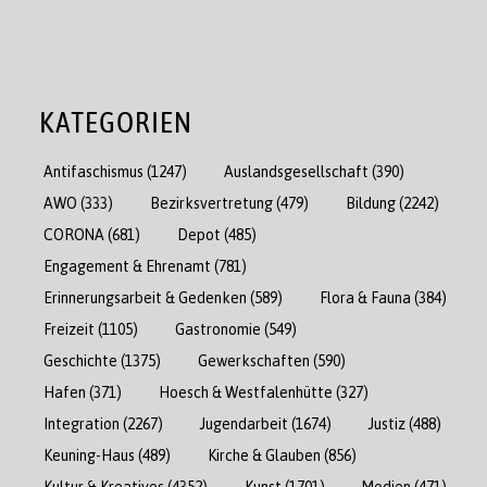
KATEGORIEN
Antifaschismus
(1247)
Auslandsgesellschaft
(390)
AWO
(333)
Bezirksvertretung
(479)
Bildung
(2242)
CORONA
(681)
Depot
(485)
Engagement & Ehrenamt
(781)
Erinnerungsarbeit & Gedenken
(589)
Flora & Fauna
(384)
Freizeit
(1105)
Gastronomie
(549)
Geschichte
(1375)
Gewerkschaften
(590)
Hafen
(371)
Hoesch & Westfalenhütte
(327)
Integration
(2267)
Jugendarbeit
(1674)
Justiz
(488)
Keuning-Haus
(489)
Kirche & Glauben
(856)
Kultur & Kreatives
(4352)
Kunst
(1701)
Medien
(471)