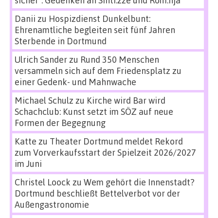
sicher“: Gedenken an Sinti:zze und Rom:nja
Danii
zu
Hospizdienst Dunkelbunt:
Ehrenamtliche begleiten seit fünf Jahren
Sterbende in Dortmund
Ulrich Sander
zu
Rund 350 Menschen
versammeln sich auf dem Friedensplatz zu
einer Gedenk- und Mahnwache
Michael Schulz
zu
Kirche wird Bar wird
Schachclub: Kunst setzt im SÖZ auf neue
Formen der Begegnung
Katte
zu
Theater Dortmund meldet Rekord
zum Vorverkaufsstart der Spielzeit 2026/2027
im Juni
Christel Loock
zu
Wem gehört die Innenstadt?
Dortmund beschließt Bettelverbot vor der
Außengastronomie