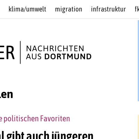
klima/umwelt
migration
infrastruktur
f
len
 politischen Favoriten
gibt auch jüngeren