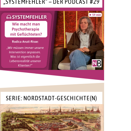
„SYSTEMFEHLER“ – DER PODCAST #29
SERIE: NORDSTADT-GESCHICHTE(N)