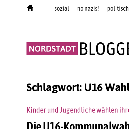
Skip
sozial
no nazis!
politisch
to
content
Schlagwort:
U16 Wah
Kinder und Jugendliche wählen ihre
Die U16-Kommunalwahl 