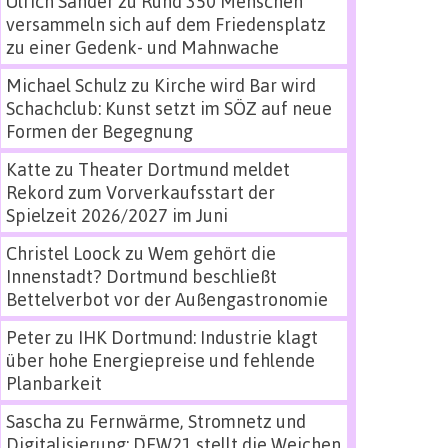
Ulrich Sander
zu
Rund 350 Menschen
versammeln sich auf dem Friedensplatz
zu einer Gedenk- und Mahnwache
Michael Schulz
zu
Kirche wird Bar wird
Schachclub: Kunst setzt im SÖZ auf neue
Formen der Begegnung
Katte
zu
Theater Dortmund meldet
Rekord zum Vorverkaufsstart der
Spielzeit 2026/2027 im Juni
Christel Loock
zu
Wem gehört die
Innenstadt? Dortmund beschließt
Bettelverbot vor der Außengastronomie
Peter
zu
IHK Dortmund: Industrie klagt
über hohe Energiepreise und fehlende
Planbarkeit
Sascha
zu
Fernwärme, Stromnetz und
Digitalisierung: DEW21 stellt die Weichen