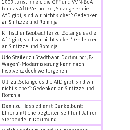
1000 Jurist:innen, die GFF und VVN-BdA
für das AfD-Verbot
zu
„Solange es die
AfD gibt, sind wir nicht sicher“: Gedenken
an Sinti:zze und Rom:nja
Kritischer Beobachter
zu
„Solange es die
AfD gibt, sind wir nicht sicher“: Gedenken
an Sinti:zze und Rom:nja
Udo Stailer
zu
Stadtbahn Dortmund: „B-
Wagen“-Modernisierung kann nach
Insolvenz doch weitergehen
Ulli
zu
„Solange es die AfD gibt, sind wir
nicht sicher“: Gedenken an Sinti:zze und
Rom:nja
Danii
zu
Hospizdienst Dunkelbunt:
Ehrenamtliche begleiten seit fünf Jahren
Sterbende in Dortmund