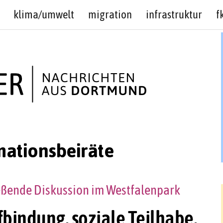
klima/umwelt
migration
infrastruktur
f
mationsbeiräte
ßende Diskussion im Westfalenpark
fbindung, soziale Teilhabe,