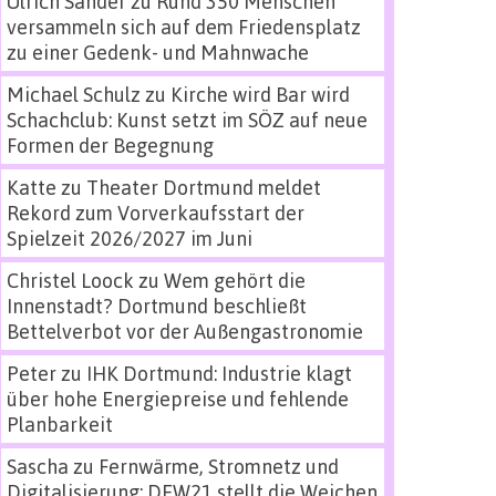
Ulrich Sander
zu
Rund 350 Menschen
versammeln sich auf dem Friedensplatz
zu einer Gedenk- und Mahnwache
Michael Schulz
zu
Kirche wird Bar wird
Schachclub: Kunst setzt im SÖZ auf neue
Formen der Begegnung
Katte
zu
Theater Dortmund meldet
Rekord zum Vorverkaufsstart der
Spielzeit 2026/2027 im Juni
Christel Loock
zu
Wem gehört die
Innenstadt? Dortmund beschließt
Bettelverbot vor der Außengastronomie
Peter
zu
IHK Dortmund: Industrie klagt
über hohe Energiepreise und fehlende
Planbarkeit
Sascha
zu
Fernwärme, Stromnetz und
Digitalisierung: DEW21 stellt die Weichen