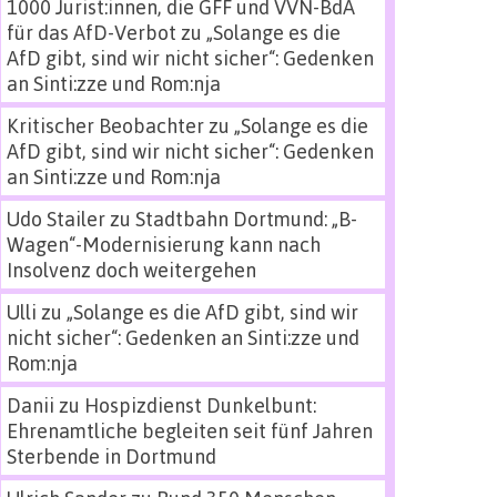
1000 Jurist:innen, die GFF und VVN-BdA
für das AfD-Verbot
zu
„Solange es die
AfD gibt, sind wir nicht sicher“: Gedenken
an Sinti:zze und Rom:nja
Kritischer Beobachter
zu
„Solange es die
AfD gibt, sind wir nicht sicher“: Gedenken
an Sinti:zze und Rom:nja
Udo Stailer
zu
Stadtbahn Dortmund: „B-
Wagen“-Modernisierung kann nach
Insolvenz doch weitergehen
Ulli
zu
„Solange es die AfD gibt, sind wir
nicht sicher“: Gedenken an Sinti:zze und
Rom:nja
Danii
zu
Hospizdienst Dunkelbunt:
Ehrenamtliche begleiten seit fünf Jahren
Sterbende in Dortmund