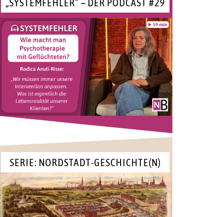
„SYSTEMFEHLER“ – DER PODCAST #29
SERIE: NORDSTADT-GESCHICHTE(N)