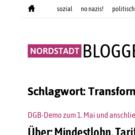
Skip
sozial
no nazis!
politisch
to
content
Schlagwort:
Transfor
DGB-Demo zum 1. Mai und anschlie
Über: Mindestlohn, Tari