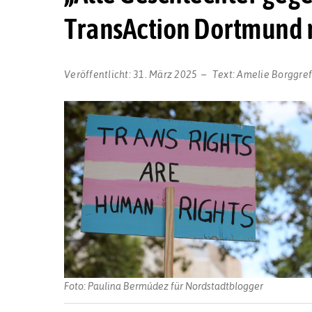
TransAction Dortmund r
Veröffentlicht:
31. März 2025
Text:
Amelie Borggre
Foto: Paulina Bermúdez für Nordstadtblogger