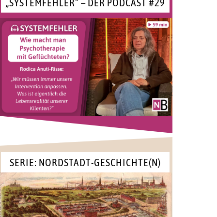
„SYSTEMFEHLER“ – DER PODCAST #29
SERIE: NORDSTADT-GESCHICHTE(N)