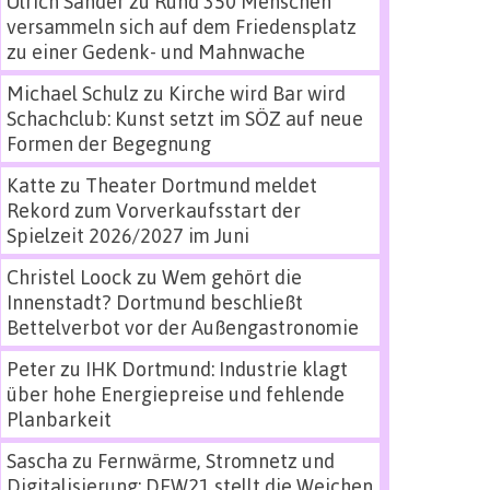
Ulrich Sander
zu
Rund 350 Menschen
versammeln sich auf dem Friedensplatz
zu einer Gedenk- und Mahnwache
Michael Schulz
zu
Kirche wird Bar wird
Schachclub: Kunst setzt im SÖZ auf neue
Formen der Begegnung
Katte
zu
Theater Dortmund meldet
Rekord zum Vorverkaufsstart der
Spielzeit 2026/2027 im Juni
Christel Loock
zu
Wem gehört die
Innenstadt? Dortmund beschließt
Bettelverbot vor der Außengastronomie
Peter
zu
IHK Dortmund: Industrie klagt
über hohe Energiepreise und fehlende
Planbarkeit
Sascha
zu
Fernwärme, Stromnetz und
Digitalisierung: DEW21 stellt die Weichen