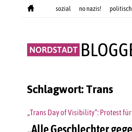
Skip
sozial
no nazis!
politisch
to
content
Schlagwort:
Trans
„Trans Day of Visibility“: Protest f
„Alle Geschlechter geg