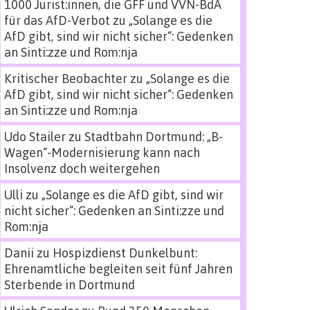
1000 Jurist:innen, die GFF und VVN-BdA
für das AfD-Verbot
zu
„Solange es die
AfD gibt, sind wir nicht sicher“: Gedenken
an Sinti:zze und Rom:nja
Kritischer Beobachter
zu
„Solange es die
AfD gibt, sind wir nicht sicher“: Gedenken
an Sinti:zze und Rom:nja
Udo Stailer
zu
Stadtbahn Dortmund: „B-
Wagen“-Modernisierung kann nach
Insolvenz doch weitergehen
Ulli
zu
„Solange es die AfD gibt, sind wir
nicht sicher“: Gedenken an Sinti:zze und
Rom:nja
Danii
zu
Hospizdienst Dunkelbunt:
Ehrenamtliche begleiten seit fünf Jahren
Sterbende in Dortmund