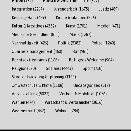
Hafen
(371)
Hoesch & Westfalenhütte
(327)
Integration
(2267)
Jugendarbeit
(1675)
Justiz
(489)
Keuning-Haus
(489)
Kirche & Glauben
(856)
Kultur & Kreatives
(4352)
Kunst
(1701)
Medien
(471)
Medizin & Gesundheit
(811)
Musik
(1287)
Nachhaltigkeit
(426)
Politik
(5382)
Polizei
(1240)
Quartiersmanagement
(460)
Rat
(981)
Rechtsextremismus
(1168)
Refugees Welcome
(904)
Religion
(570)
Soziales
(4443)
Sport
(758)
Stadtentwicklung & -planung
(1133)
Umweltschutz & Klima
(1108)
Uncategorized
(917)
Veranstaltung
(5027)
Verkehr & Mobilität
(1056)
Wahlen
(474)
Wirtschaft & Verbraucher
(3816)
Wissenschaft
(467)
Wohnen
(784)