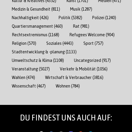
Kultur & Kreatives
(4352)
Kunst
(1701)
Medien
(471)
Medizin & Gesundheit
(811)
Musik
(1287)
Nachhaltigkeit
(426)
Politik
(5382)
Polizei
(1240)
Quartiersmanagement
(460)
Rat
(981)
Rechtsextremismus
(1168)
Refugees Welcome
(904)
Religion
(570)
Soziales
(4443)
Sport
(757)
Stadtentwicklung & -planung
(1133)
Umweltschutz & Klima
(1108)
Uncategorized
(917)
Veranstaltung
(5027)
Verkehr & Mobilität
(1056)
Wahlen
(474)
Wirtschaft & Verbraucher
(3816)
Wissenschaft
(467)
Wohnen
(784)
DU FINDEST UNS AUCH AUF: