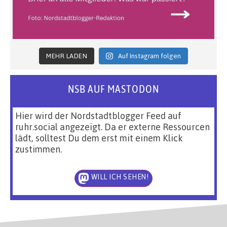
MEHR LADEN
Auf Instagram folgen
NSB AUF MASTODON
Hier wird der Nordstadtblogger Feed auf
ruhr.social angezeigt. Da er externe Ressourcen
lädt, solltest Du dem erst mit einem Klick
zustimmen.
WILL ICH SEHEN!