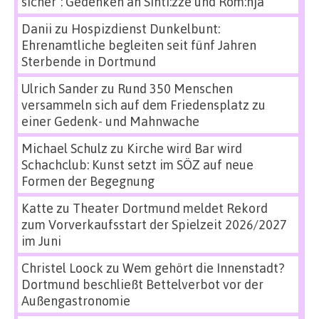
sicher“: Gedenken an Sinti:zze und Rom:nja
Danii
zu
Hospizdienst Dunkelbunt:
Ehrenamtliche begleiten seit fünf Jahren
Sterbende in Dortmund
Ulrich Sander
zu
Rund 350 Menschen
versammeln sich auf dem Friedensplatz zu
einer Gedenk- und Mahnwache
Michael Schulz
zu
Kirche wird Bar wird
Schachclub: Kunst setzt im SÖZ auf neue
Formen der Begegnung
Katte
zu
Theater Dortmund meldet Rekord
zum Vorverkaufsstart der Spielzeit 2026/2027
im Juni
Christel Loock
zu
Wem gehört die Innenstadt?
Dortmund beschließt Bettelverbot vor der
Außengastronomie