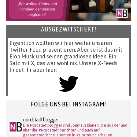
AUSGEZWITSCHERT!
Eigentlich wollten wir hier weiter unseren
Twitter-Feed präsentieren. Aber so ist das mit
Elon Musk und seinen grandiosen Ideen. Ein
Satz mit X, das war wohl nix. Unsere X-Feeds
findet ihr aber hier:
FOLGE UNS BEI INSTAGRAM!
nordstadtblogger
Die Nordstadtblogger sind Journalist:innen, die aus der und
über die #Nordstadt berichten und auch auf
gesamtstädtische Themen in #Dortmund schauen