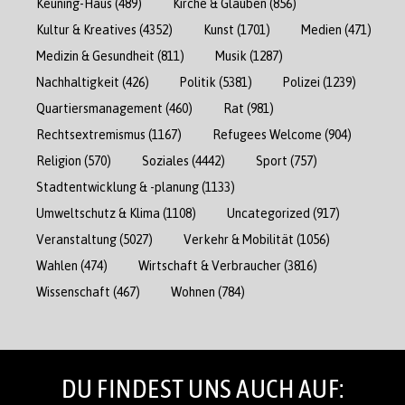
Keuning-Haus
(489)
Kirche & Glauben
(856)
Kultur & Kreatives
(4352)
Kunst
(1701)
Medien
(471)
Medizin & Gesundheit
(811)
Musik
(1287)
Nachhaltigkeit
(426)
Politik
(5381)
Polizei
(1239)
Quartiersmanagement
(460)
Rat
(981)
Rechtsextremismus
(1167)
Refugees Welcome
(904)
Religion
(570)
Soziales
(4442)
Sport
(757)
Stadtentwicklung & -planung
(1133)
Umweltschutz & Klima
(1108)
Uncategorized
(917)
Veranstaltung
(5027)
Verkehr & Mobilität
(1056)
Wahlen
(474)
Wirtschaft & Verbraucher
(3816)
Wissenschaft
(467)
Wohnen
(784)
DU FINDEST UNS AUCH AUF: