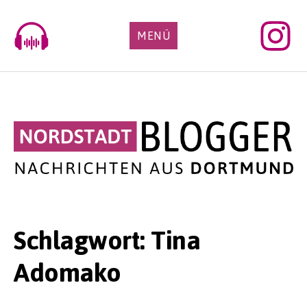
Skip
to
MENÜ
content
Schlagwort:
Tina
Adomako