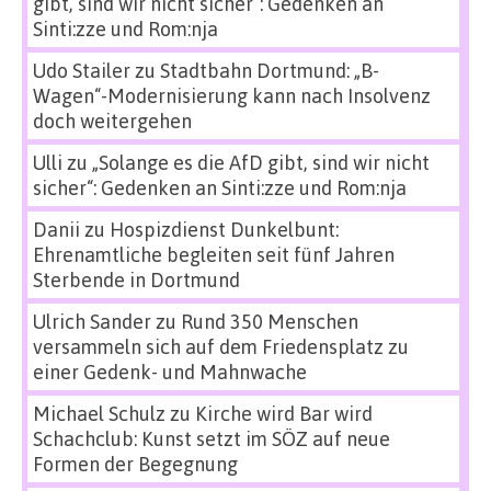
gibt, sind wir nicht sicher“: Gedenken an
Sinti:zze und Rom:nja
Udo Stailer
zu
Stadtbahn Dortmund: „B-
Wagen“-Modernisierung kann nach Insolvenz
doch weitergehen
Ulli
zu
„Solange es die AfD gibt, sind wir nicht
sicher“: Gedenken an Sinti:zze und Rom:nja
Danii
zu
Hospizdienst Dunkelbunt:
Ehrenamtliche begleiten seit fünf Jahren
Sterbende in Dortmund
Ulrich Sander
zu
Rund 350 Menschen
versammeln sich auf dem Friedensplatz zu
einer Gedenk- und Mahnwache
Michael Schulz
zu
Kirche wird Bar wird
Schachclub: Kunst setzt im SÖZ auf neue
Formen der Begegnung