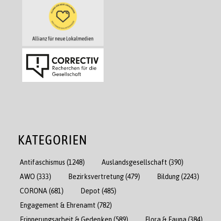
KATEGORIEN
Antifaschismus
(1248)
Auslandsgesellschaft
(390)
AWO
(333)
Bezirksvertretung
(479)
Bildung
(2243)
CORONA
(681)
Depot
(485)
Engagement & Ehrenamt
(782)
Erinnerungsarbeit & Gedenken
(589)
Flora & Fauna
(384)