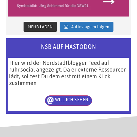
MEHR LADEN
Auf Instagram folgen
NSB AUF MASTODON
Hier wird der Nordstadtblogger Feed auf
ruhr.social angezeigt. Da er externe Ressourcen
lädt, solltest Du dem erst mit einem Klick
zustimmen.
WILL ICH SEHEN!