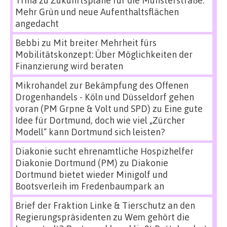
Trina
zu
Zukunftspläne für die Münsterstraße:
Mehr Grün und neue Aufenthaltsflächen
angedacht
Bebbi
zu
Mit breiter Mehrheit fürs
Mobilitätskonzept: Über Möglichkeiten der
Finanzierung wird beraten
Mikrohandel zur Bekämpfung des Offenen
Drogenhandels - Köln und Düsseldorf gehen
voran (PM Grpne & Volt und SPD)
zu
Eine gute
Idee für Dortmund, doch wie viel „Zürcher
Modell“ kann Dortmund sich leisten?
Diakonie sucht ehrenamtliche Hospizhelfer
Diakonie Dortmund (PM)
zu
Diakonie
Dortmund bietet wieder Minigolf und
Bootsverleih im Fredenbaumpark an
Brief der Fraktion Linke & Tierschutz an den
Regierungspräsidenten
zu
Wem gehört die