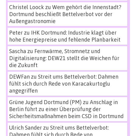
Christel Loock
zu
Wem gehört die Innenstadt?
Dortmund beschließt Bettelverbot vor der
Außengastronomie
Peter
zu
IHK Dortmund: Industrie klagt über
hohe Energiepreise und fehlende Planbarkeit
Sascha
zu
Fernwärme, Stromnetz und
Digitalisierung: DEW21 stellt die Weichen für
die Zukunft
DEWFan
zu
Streit ums Bettelverbot: Dahmen
fühlt sich durch Rede von Karacakurtoglu
angegriffen
Grüne Jugend Dortmund (PM)
zu
Anschlag in
Berlin führt zu einer Überprüfung der
Sicherheitsmaßnahmen beim CSD in Dortmund
Ulrich Sander
zu
Streit ums Bettelverbot:
Dahmen fühlt sich durch Rede von