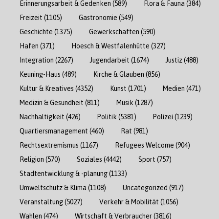
Erinnerungsarbeit & Gedenken
(589)
Flora & Fauna
(384)
Freizeit
(1105)
Gastronomie
(549)
Geschichte
(1375)
Gewerkschaften
(590)
Hafen
(371)
Hoesch & Westfalenhütte
(327)
Integration
(2267)
Jugendarbeit
(1674)
Justiz
(488)
Keuning-Haus
(489)
Kirche & Glauben
(856)
Kultur & Kreatives
(4352)
Kunst
(1701)
Medien
(471)
Medizin & Gesundheit
(811)
Musik
(1287)
Nachhaltigkeit
(426)
Politik
(5381)
Polizei
(1239)
Quartiersmanagement
(460)
Rat
(981)
Rechtsextremismus
(1167)
Refugees Welcome
(904)
Religion
(570)
Soziales
(4442)
Sport
(757)
Stadtentwicklung & -planung
(1133)
Umweltschutz & Klima
(1108)
Uncategorized
(917)
Veranstaltung
(5027)
Verkehr & Mobilität
(1056)
Wahlen
(474)
Wirtschaft & Verbraucher
(3816)