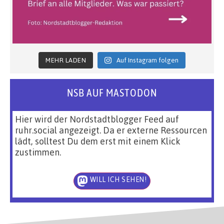
MEHR LADEN
Auf Instagram folgen
NSB AUF MASTODON
Hier wird der Nordstadtblogger Feed auf
ruhr.social angezeigt. Da er externe Ressourcen
lädt, solltest Du dem erst mit einem Klick
zustimmen.
WILL ICH SEHEN!