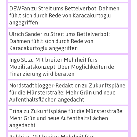
DEWFan
zu
Streit ums Bettelverbot: Dahmen
fühlt sich durch Rede von Karacakurtoglu
angegriffen
Ulrich Sander
zu
Streit ums Bettelverbot:
Dahmen fühlt sich durch Rede von
Karacakurtoglu angegriffen
Ingo St.
zu
Mit breiter Mehrheit fürs
Mobilitätskonzept: Über Möglichkeiten der
Finanzierung wird beraten
Nordstadtblogger-Redaktion
zu
Zukunftspläne
für die Münsterstraße: Mehr Grün und neue
Aufenthaltsflächen angedacht
Trina
zu
Zukunftspläne für die Münsterstraße:
Mehr Grün und neue Aufenthaltsflächen
angedacht
Bebbi
zu
Mit breiter Mehrheit fürs