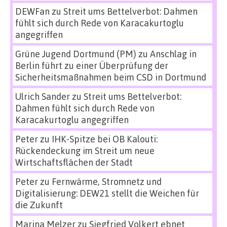
DEWFan
zu
Streit ums Bettelverbot: Dahmen
fühlt sich durch Rede von Karacakurtoglu
angegriffen
Grüne Jugend Dortmund (PM)
zu
Anschlag in
Berlin führt zu einer Überprüfung der
Sicherheitsmaßnahmen beim CSD in Dortmund
Ulrich Sander
zu
Streit ums Bettelverbot:
Dahmen fühlt sich durch Rede von
Karacakurtoglu angegriffen
Peter
zu
IHK-Spitze bei OB Kalouti:
Rückendeckung im Streit um neue
Wirtschaftsflächen der Stadt
Peter
zu
Fernwärme, Stromnetz und
Digitalisierung: DEW21 stellt die Weichen für
die Zukunft
Marina Melzer
zu
Siegfried Volkert ebnet