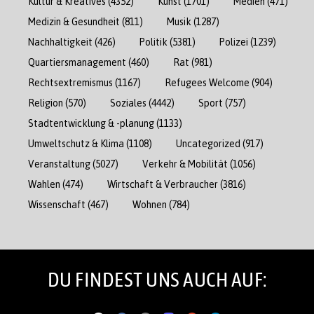
Kultur & Kreatives
(4352)
Kunst
(1701)
Medien
(471)
Medizin & Gesundheit
(811)
Musik
(1287)
Nachhaltigkeit
(426)
Politik
(5381)
Polizei
(1239)
Quartiersmanagement
(460)
Rat
(981)
Rechtsextremismus
(1167)
Refugees Welcome
(904)
Religion
(570)
Soziales
(4442)
Sport
(757)
Stadtentwicklung & -planung
(1133)
Umweltschutz & Klima
(1108)
Uncategorized
(917)
Veranstaltung
(5027)
Verkehr & Mobilität
(1056)
Wahlen
(474)
Wirtschaft & Verbraucher
(3816)
Wissenschaft
(467)
Wohnen
(784)
DU FINDEST UNS AUCH AUF: