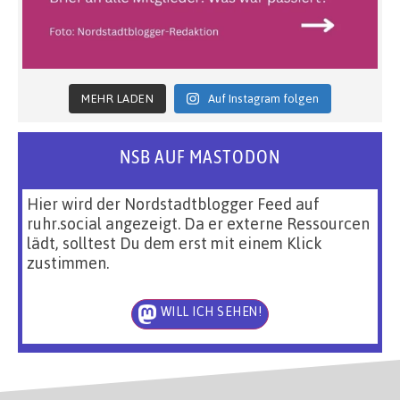
MEHR LADEN
Auf Instagram folgen
NSB AUF MASTODON
Hier wird der Nordstadtblogger Feed auf
ruhr.social angezeigt. Da er externe Ressourcen
lädt, solltest Du dem erst mit einem Klick
zustimmen.
WILL ICH SEHEN!