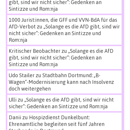
gibt, sind wir nicht sicher“: Gedenken an
Sinti:zze und Rom:nja
1000 Jurist:innen, die GFF und VVN-BdA für das
AfD-Verbot
zu
„Solange es die AfD gibt, sind wir
nicht sicher“: Gedenken an Sinti:zze und
Rom:nja
Kritischer Beobachter
zu
„Solange es die AfD
gibt, sind wir nicht sicher“: Gedenken an
Sinti:zze und Rom:nja
Udo Stailer
zu
Stadtbahn Dortmund: „B-
Wagen“-Modernisierung kann nach Insolvenz
doch weitergehen
Ulli
zu
„Solange es die AfD gibt, sind wir nicht
sicher“: Gedenken an Sinti:zze und Rom:nja
Danii
zu
Hospizdienst Dunkelbunt:
Ehrenamtliche begleiten seit fünf Jahren