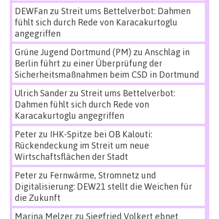
DEWFan
zu
Streit ums Bettelverbot: Dahmen
fühlt sich durch Rede von Karacakurtoglu
angegriffen
Grüne Jugend Dortmund (PM)
zu
Anschlag in
Berlin führt zu einer Überprüfung der
Sicherheitsmaßnahmen beim CSD in Dortmund
Ulrich Sander
zu
Streit ums Bettelverbot:
Dahmen fühlt sich durch Rede von
Karacakurtoglu angegriffen
Peter
zu
IHK-Spitze bei OB Kalouti:
Rückendeckung im Streit um neue
Wirtschaftsflächen der Stadt
Peter
zu
Fernwärme, Stromnetz und
Digitalisierung: DEW21 stellt die Weichen für
die Zukunft
Marina Melzer
zu
Siegfried Volkert ebnet