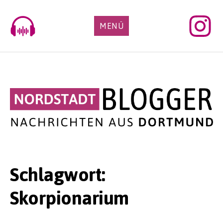
Skip
to
MENÜ
content
Schlagwort:
Skorpionarium