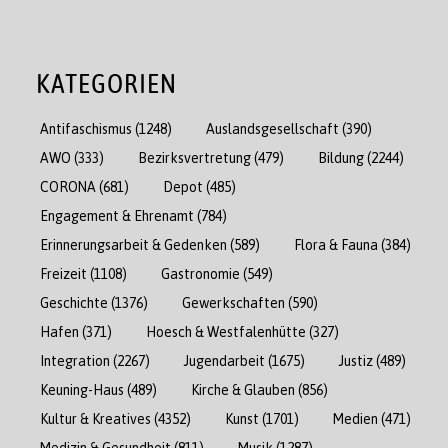
KATEGORIEN
Antifaschismus
(1248)
Auslandsgesellschaft
(390)
AWO
(333)
Bezirksvertretung
(479)
Bildung
(2244)
CORONA
(681)
Depot
(485)
Engagement & Ehrenamt
(784)
Erinnerungsarbeit & Gedenken
(589)
Flora & Fauna
(384)
Freizeit
(1108)
Gastronomie
(549)
Geschichte
(1376)
Gewerkschaften
(590)
Hafen
(371)
Hoesch & Westfalenhütte
(327)
Integration
(2267)
Jugendarbeit
(1675)
Justiz
(489)
Keuning-Haus
(489)
Kirche & Glauben
(856)
Kultur & Kreatives
(4352)
Kunst
(1701)
Medien
(471)
Medizin & Gesundheit
(811)
Musik
(1287)