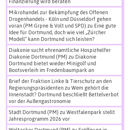
Finanzierung wird beraten
Mikrohandel zur Bekämpfung des Offenen
Drogenhandels - Köln und Düsseldorf gehen
voran (PM Grpne & Volt und SPD)
zu
Eine gute
Idee für Dortmund, doch wie viel „Zürcher
Modell“ kann Dortmund sich leisten?
Diakonie sucht ehrenamtliche Hospizhelfer
Diakonie Dortmund (PM)
zu
Diakonie
Dortmund bietet wieder Minigolf und
Bootsverleih im Fredenbaumpark an
Brief der Fraktion Linke & Tierschutz an den
Regierungspräsidenten
zu
Wem gehört die
Innenstadt? Dortmund beschließt Bettelverbot
vor der Außengastronomie
Stadt Dortmund (PM)
zu
Westfalenpark stellt
Jahresprogramm 2026 vor
Weltacker Dortmund (PM)
zu
Eröffnung in