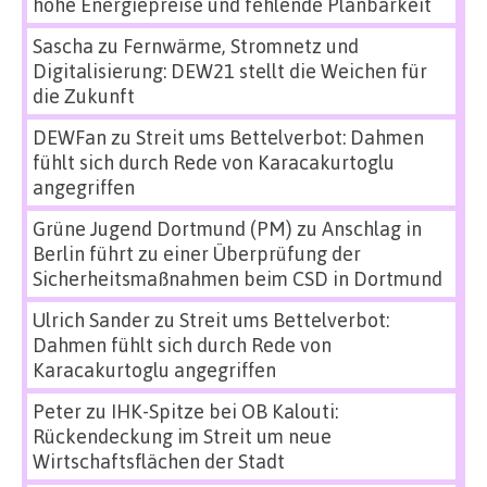
hohe Energiepreise und fehlende Planbarkeit
Sascha
zu
Fernwärme, Stromnetz und
Digitalisierung: DEW21 stellt die Weichen für
die Zukunft
DEWFan
zu
Streit ums Bettelverbot: Dahmen
fühlt sich durch Rede von Karacakurtoglu
angegriffen
Grüne Jugend Dortmund (PM)
zu
Anschlag in
Berlin führt zu einer Überprüfung der
Sicherheitsmaßnahmen beim CSD in Dortmund
Ulrich Sander
zu
Streit ums Bettelverbot:
Dahmen fühlt sich durch Rede von
Karacakurtoglu angegriffen
Peter
zu
IHK-Spitze bei OB Kalouti:
Rückendeckung im Streit um neue
Wirtschaftsflächen der Stadt