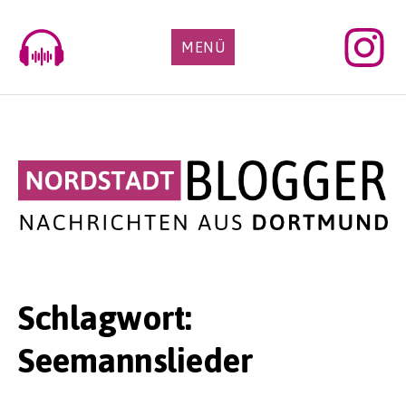
Skip
to
MENÜ
content
Schlagwort:
Seemannslieder